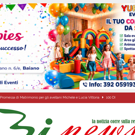
Promessa di Matrimonio per gli avellani Michele e Lucia Vittoria
100 DI
 per i solenni festeggiamenti in onore di San Giovanni Battista 2026!