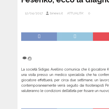
12/04/2017
binews.it
ATTUALITA'
0
La società Sidigas Avellino comunica che il giocatore Ky
una visita presso un medico specialista che ha conferm
giocatore effettuerà, per circa due settimane, un lavoro
contemporaneamente verrà seguito dai fisioterapisti Pin
valuteranno le condizioni dell’atleta per fissare un nu