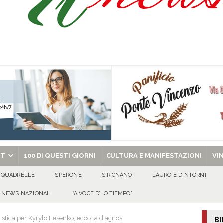
o” dal 1948: da Saverio ai figli Francesco e Giuseppe, la storia continua
ra della stagione 2026/27
ATTUALITA'
di Antonio Napolitano
AVELLA
alle agenzie funebri. Due attività chiuse e tre persone denunciate
CRONACA
chiesa celebra il Martirio di san Giovanni Battista e santa Sabina
EVIDENZA
RT
100 DI QUESTI GIORNI
CULTURA E MANIFESTAZIONI
VI
QUADRELLE
SPERONE
SIRIGNANO
LAURO E DINTORNI
NEWS NAZIONALI
“A VOCE D’ ‘O TIEMPO”
stica per Kyrylo Fesenko, ecco la diagnosi
BI