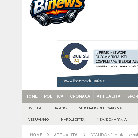
[ 08/08/2026 ]
Mugnano del Cardinale, “Puparuol
ATTUALITA'
[ 08/08/2026 ]
U.S. Avellino. Sponsor e kit ga
[ 08/08/2026 ]
Avella: lutto per la scomparsa 
[ 08/08/2026 ]
Nola. Controlli dei carabinieri 
[ 29/08/2025 ]
SANT’Oggi. Venerdì 29 agosto la 
HOME
POLITICA
CRONACA
ATTUALITA’
SPO
AVELLA
BAIANO
MUGNANO DEL CARDINALE
VESUVIANO
NAPOLI CITTÀ
NEWS CAMPANIA
HOME
ATTUALITA'
SCANDONE. Visita speciali