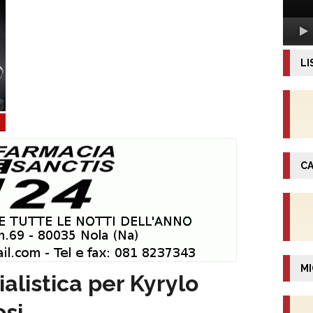
LI
CA
MI
alistica per Kyrylo
osi