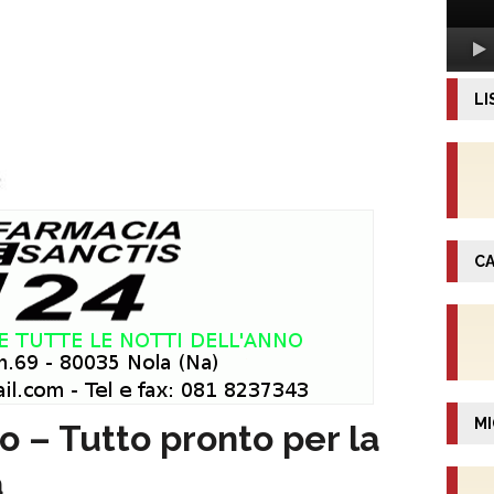
LI
CA
MI
 – Tutto pronto per la
a