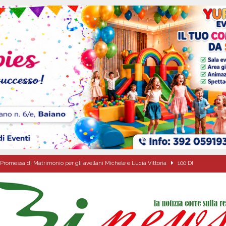
Promessa di Matrimonio per gli avellani Michele e Lucia Vittoria
100 DI
di Antonio Napolitano
AVELLA
alle agenzie funebri. Due attività chiuse e tre persone denunciate
CRONACA