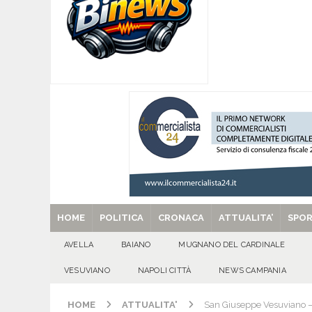
[ 08/08/2026 ]
Mercogliano, “ConversAzioni di 
CULTURA E MANIFESTAZIONI
[ 08/08/2026 ]
‘O PRUVERBIO D’ ‘O JUORNO. S
[ 08/08/2026 ]
ALMANACCO DEL GIORNO. Sabat
[ 29/08/2025 ]
SANT’Oggi. Venerdì 29 agosto la 
HOME
POLITICA
CRONACA
ATTUALITA’
SPO
AVELLA
BAIANO
MUGNANO DEL CARDINALE
VESUVIANO
NAPOLI CITTÀ
NEWS CAMPANIA
HOME
ATTUALITA'
San Giuseppe Vesuviano – 