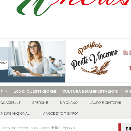
Pace”: alla Villa Comunale un pomeriggio tra dialogo, poesia e condivisione
abato 8 agosto 2026
EVIDENZA
o, 8 Agosto 2026
ALMANACCO
chiesa celebra il Martirio di san Giovanni Battista e santa Sabina
EVIDENZA
RT
100 DI QUESTI GIORNI
CULTURA E MANIFESTAZIONI
VI
QUADRELLE
SPERONE
SIRIGNANO
LAURO E DINTORNI
NEWS NAZIONALI
“A VOCE D’ ‘O TIEMPO”
Tutto pronto per la XV Sagra della Zeppola
BI