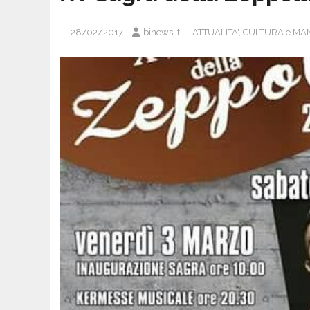
28/02/2017
binews.it
ATTUALITA'
,
CULTURA e MAN