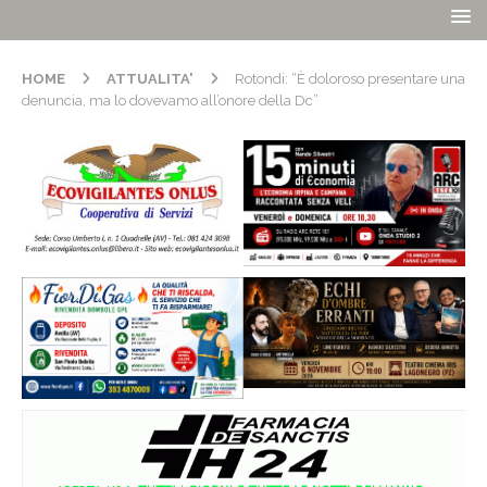
HOME
ATTUALITA'
Rotondi: “È doloroso presentare una
denuncia, ma lo dovevamo all’onore della Dc”