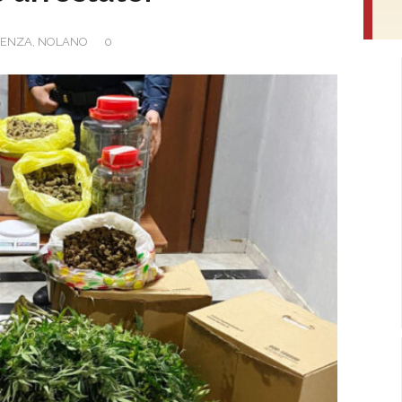
DENZA
,
NOLANO
0