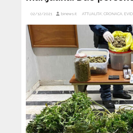
02/12/2021
binews.it
ATTUALITA'
,
CRONACA
,
EVI