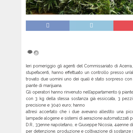
Ieri pomeriggio gli agenti del Commissariato di Acerra,
stupefacenti, hanno effettuato un controllo presso un’
trovato due uomini uno dei quali è stato sorpreso con u
piante di marijuana.
Gli operatori hanno rinvenuto nell’appartamento 9 piant
con 3 kg della stessa sostanza già essiccata, 3 pezzi
precisione e 3040 euro; hanno
altresì accertato che i due avevano allestito una pic
lampade alogene e sistemi di aerazione automatizzati pe
D.R., 33enne napoletano, e Giuseppe Nicosia, 44enne di C
per detenzione, produzione e coltivazione di sostanze s