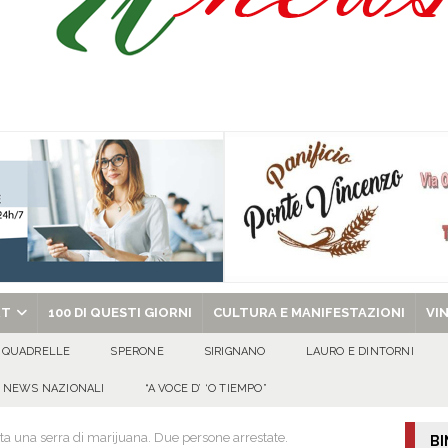
Onofrio: due giorni di fede nel ricordo del fondatore
CULTURA E
isia delle Apparenze e il Sociale Negato: il Caso del Centro Sociale mai
 al privato
EVIDENZA
Tavolo tecnico permanente della Regione Campania
EVIDENZA
gedia di Marcinelle. Pmi International: “La sicurezza sul lavoro deve diventare
ica può prescindere dalla tutela della vita umana”
CULTURA E
chiesa celebra il Martirio di san Giovanni Battista e santa Sabina
EVIDENZA
RT
100 DI QUESTI GIORNI
CULTURA E MANIFESTAZIONI
VI
QUADRELLE
SPERONE
SIRIGNANO
LAURO E DINTORNI
NEWS NAZIONALI
“A VOCE D’ ‘O TIEMPO”
ta una serra di marijuana. Due persone arrestate.
BI