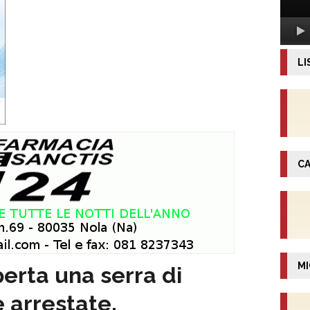
LI
CA
MI
erta una serra di
 arrestate.