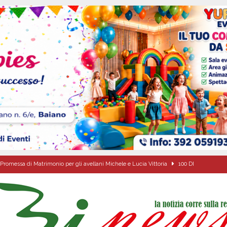
Promessa di Matrimonio per gli avellani Michele e Lucia Vittoria
100 DI
 sfida parte anche dall’Irpinia: nuovo incarico per Gerardo Gonnella