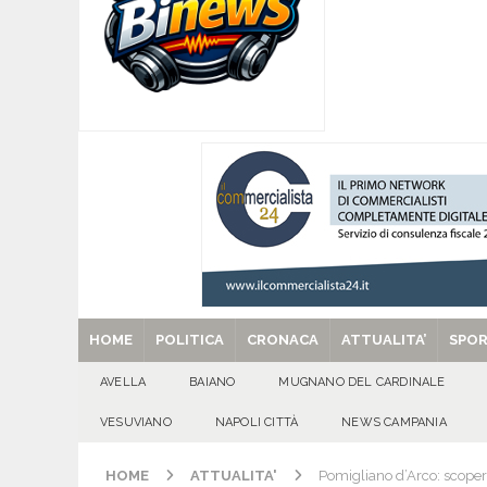
[ 07/08/2026 ]
Visciano celebra Padre Arturo D’
MANIFESTAZIONI
[ 07/08/2026 ]
MUGNANO DEL CARDINALE. L’Ipocr
usato – abbandonato – vandalizzato e destinato
[ 07/08/2026 ]
Emergenza cinghiali: nasce il 
[ 07/08/2026 ]
8 agosto, anniversario della tra
una cultura collettiva. Nessuna crescita econom
MANIFESTAZIONI
[ 29/08/2025 ]
SANT’Oggi. Venerdì 29 agosto la 
HOME
POLITICA
CRONACA
ATTUALITA’
SPO
AVELLA
BAIANO
MUGNANO DEL CARDINALE
VESUVIANO
NAPOLI CITTÀ
NEWS CAMPANIA
HOME
ATTUALITA'
Pomigliano d’Arco: scoper