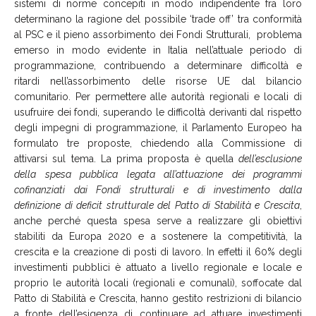
sistemi di norme concepiti in modo indipendente fra loro
determinano la ragione del possibile ‘trade off’ tra conformità
al PSC e il pieno assorbimento dei Fondi Strutturali, problema
emerso in modo evidente in Italia nell’attuale periodo di
programmazione, contribuendo a determinare difficoltà e
ritardi nell’assorbimento delle risorse UE dal bilancio
comunitario. Per permettere alle autorità regionali e locali di
usufruire dei fondi, superando le difficoltà derivanti dal rispetto
degli impegni di programmazione, il Parlamento Europeo ha
formulato tre proposte, chiedendo alla Commissione di
attivarsi sul tema. La prima proposta è quella
dell’esclusione
della spesa pubblica legata all’attuazione dei programmi
cofinanziati dai Fondi strutturali e di investimento dalla
definizione di deficit strutturale del Patto di Stabilità e Crescita
,
anche perché questa spesa serve a realizzare gli obiettivi
stabiliti da Europa 2020 e a sostenere la competitività, la
crescita e la creazione di posti di lavoro. In effetti il 60% degli
investimenti pubblici è attuato a livello regionale e locale e
proprio le autorità locali (regionali e comunali), soffocate dal
Patto di Stabilità e Crescita, hanno gestito restrizioni di bilancio
a fronte dell’esigenza di continuare ad attuare investimenti