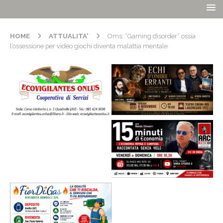
HOME
ATTUALITA'
Oms: “Gaming disorder” ossia
l’ossessione per video giochi diventa malattia mentale