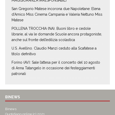
MAGGIORANZA IRRESPONSABILI”*
San Gregorio Matese incorona due Napoletane: Elena
d’Amico Miss Cinema Campania e Valeria Nettuno Miss
Matese
POLLENA TROCCHIA (NA). Buoni libro e cedole
librarie, al via le domande Scuole ancora protagoniste,
anche sul fronte dell’edilizia scolastica
U.S. Avellino. Claudio Manzi ceduto alla Scafatese a
titolo definitivo
Forino (AV): Sale l’attesa per il concerto del 10 agosto
di Anna Tatangelo in occasione dei festeggiamenti
patronali
BINEWS
Binews
Quotidiano online (c) 2021