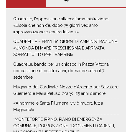
Quadrelle, l’opposizione attacca l’amministrazione:
«L’Isola che non c’è, dopo 75 giorni vediamo
improvvisazione e contraddizioni»
QUADRELLE – PRIMI 60 GIORNI DI AMMINISTRAZIONE:
«UN’ONDA DI MARE FRESCHISSIMA È ARRIVATA,
SOPRATTUTTO PER I BAMBINI»
Quadrelle, bando per un chiosco in Piazza Vittoria:
concessione di quattro anni, domande entro il 7
settembre
Mugnano del Cardinale, Nozze d’Argento per Salvatore
Guerriero e Maria Peluso (Mary): 25 anni d’amore
«A nomme ’e Santa Filumena, viv ò muort, tutt à
Mugnano!»
*MONTEFORTE IRPINO, PIANO DI EMERGENZA
COMUNALE, L’OPPOSIZIONE: “DOCUMENTI CARENTI,