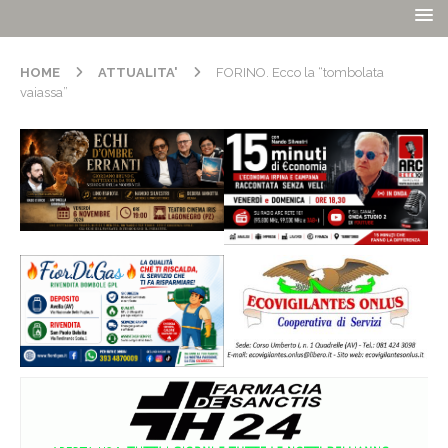
HOME
ATTUALITA'
FORINO. Ecco la “tombolata
vaiassa”