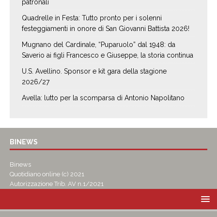
patronali
Quadrelle in Festa: Tutto pronto per i solenni
festeggiamenti in onore di San Giovanni Battista 2026!
Mugnano del Cardinale, “Puparuolo” dal 1948: da
Saverio ai figli Francesco e Giuseppe, la storia continua
U.S. Avellino. Sponsor e kit gara della stagione
2026/27
Avella: lutto per la scomparsa di Antonio Napolitano
BINEWS
Binews
Quotidiano online (c) 2021
Autorizzazione Trib. AV n.1/2021