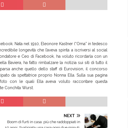
Facebook. Nata nel 1910, Eleonore Kastner (“Oma” in tedesco
redibile longevità che l’aveva spinta a iscriversi al social
ondatore e Ceo di Facebook, ha voluto ricordarla con un
 Baviera, ha fatto rimbalzare la notizia sui siti di tutto il
rsa anche quello dello staff di Eurovision, il concorso
pato da spettatrice proprio Nonna Ella. Sulla sua pagina
oto con le quali Ella aveva voluto raccontare questa
nte Conchita Wurst.
NEXT
Boom di furti in casa: più che raddoppiati in
10 anni. Svaligiata una casa ogni due minuti.