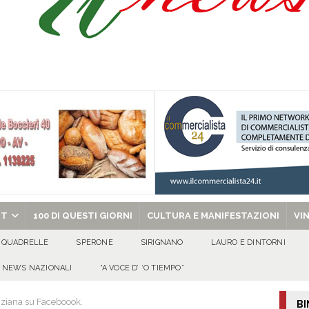
due Napoletane: Elena d’Amico Miss Cinema Campania e Valeria Nettuno Miss
ibro e cedole librarie, al via le domande Scuole ancora protagoniste, anche
O
uto alla Scafatese a titolo definitivo
ATTUALITA'
l concerto del 10 agosto di Anna Tatangelo in occasione dei festeggiamenti
chiesa celebra il Martirio di san Giovanni Battista e santa Sabina
EVIDENZA
RT
100 DI QUESTI GIORNI
CULTURA E MANIFESTAZIONI
VI
QUADRELLE
SPERONE
SIRIGNANO
LAURO E DINTORNI
NEWS NAZIONALI
“A VOCE D’ ‘O TIEMPO”
nziana su Faceboook.
BI