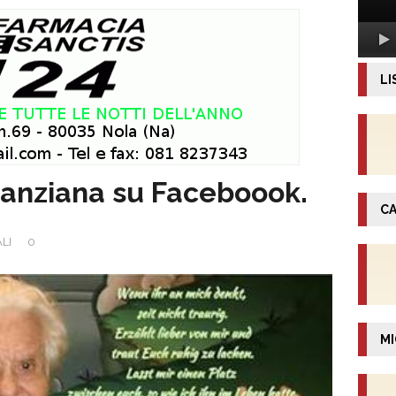
LI
ù anziana su Faceboook.
CA
LI
0
MI