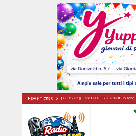
[ 24/11/2019 ]
100 DI QUESTI GIORNI. Bolzano, 
NEWS TICKER
QUESTI GIORNI
[ 08/08/2026 ]
*MONTEFORTE IRPINO, PIANO
MAGGIORANZA IRRESPONSABILI”*
EVIDEN