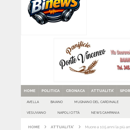
[ 08/08/2026 ]
San Gregorio Matese incorona 
Matese
EVIDENZA
[ 08/08/2026 ]
POLLENA TROCCHIA (NA). Buoni l
sul fronte dell’edilizia scolastica
VESUVIAN
[ 08/08/2026 ]
U.S. Avellino. Claudio Manzi ced
[ 08/08/2026 ]
Forino (AV): Sale l’attesa per i
patronali
CULTURA E MANIFESTAZIONI
[ 29/08/2025 ]
SANT’Oggi. Venerdì 29 agosto la 
HOME
POLITICA
CRONACA
ATTUALITA’
SPO
AVELLA
BAIANO
MUGNANO DEL CARDINALE
VESUVIANO
NAPOLI CITTÀ
NEWS CAMPANIA
HOME
ATTUALITA'
Muore a 105 anni la più a