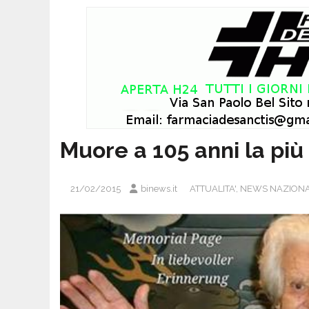
Muore a 105 anni la pi
21/02/2015
binews.it
ATTUALITA'
,
NEWS NAZIONA