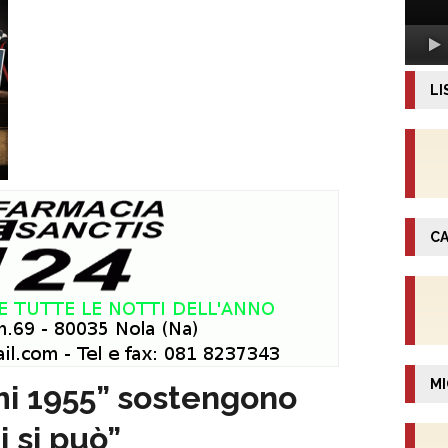
LI
CA
MI
mi 1955” sostengono
i si può”