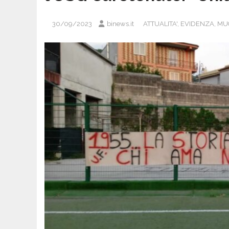
30/09/2023
binews.it
ATTUALITA'
,
EVIDENZA
,
MU