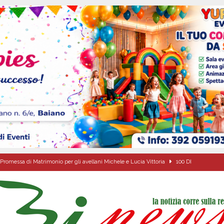
Promessa di Matrimonio per gli avellani Michele e Lucia Vittoria
100 DI
ipula protolocco d’intesa con la guardia Agroforestale Italiana
SALERNO