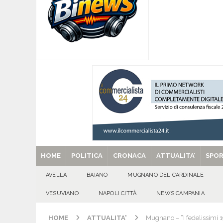
[ 06/08/2026 ]
Mugnano del Cardinale, Iolanda 
[ 06/08/2026 ]
Lutto ad Avella: è scomparso i
[ 06/08/2026 ]
Brusciano dà il benvenuto all’Ago
Gigli
CULTURA E MANIFESTAZIONI
[ 06/08/2026 ]
VALLESACCARDA, torna CumVivere
E MANIFESTAZIONI
[ 29/08/2025 ]
SANT’Oggi. Venerdì 29 agosto la 
HOME
POLITICA
CRONACA
ATTUALITA’
SPO
AVELLA
BAIANO
MUGNANO DEL CARDINALE
VESUVIANO
NAPOLI CITTÀ
NEWS CAMPANIA
HOME
ATTUALITA'
Mugnano – “I fedelissimi 1