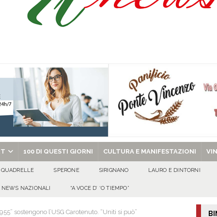
Prisco è la nuova agente della Polizia Municipale
ATTUALITA'
l dott. Domenico Amato, aveva 85 anni
AVELLA
sto Antoniano Bruscianese: al via il conto alla rovescia per la 151ª Festa dei
: la tavola come simbolo di condivisione, armonia e bellezza.
CULTURA
chiesa celebra il Martirio di san Giovanni Battista e santa Sabina
EVIDENZA
RT
100 DI QUESTI GIORNI
CULTURA E MANIFESTAZIONI
VI
QUADRELLE
SPERONE
SIRIGNANO
LAURO E DINTORNI
NEWS NAZIONALI
“A VOCE D’ ‘O TIEMPO”
955” sostengono l’USG Carotenuto. “Uniti si può”
BI