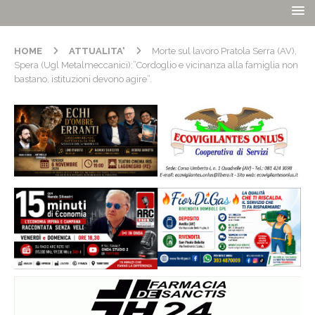
HOME
ATTUALITA'
Morte sul lavoro Pratola Serra (AV),
Spera (Ugl Metalmeccanici):”Cordoglio e vicinanza alla famiglia non
bastano, istituzioni devono agire”.