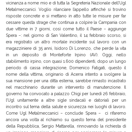
vicinanza a nome mio e di tutta la Segreteria Nazionale dell’Ugl
Metalmeccanici. Voglio rilanciare l’appello affinché si trovino
risposte concrete e si mettano in atto tutte le misure per far
cessare questa strage che continua a colpire la Campania con
due vittime in 7 giorni, così come tutto il Paese – aggiunge
Spera –: nel giorno di San Valentino, il 14 febbraio scorso, si
era registrato un altro mortale incidente sul lavoro con un
magazziniere di 35 anni, Isidoro Di Lorenzo, che perde la vita
in un deposito di Monteforte Irpino (AV). Oggi, nello
stabilimento irpino, con quasi 1.600 dipendenti, dopo un lungo
periodo di cassa integrazione, Domenico Fatigati, questo il
nome della vittima, originario di Acerra intento a svolgere la
sua mansione per una ditta esterna, sarebbe rimasto incastrato
nel macchinario durante un intervento di manutenzione. Il
governo ha convocato a palazzo Chigi per lunedì 26 febbraio,
l’Ugl unitamente a altre sigle sindacali e datoriali per un
incontro sul tema della salute e sicurezza nei luoghi di lavoro.
Come Ugl Metalmeccanici – conclude Spera – ci rifaremo
ancora una volta al richiamo su questo tema del presidente
della Repubblica, Sergio Mattarella, rinnovando la richiesta di