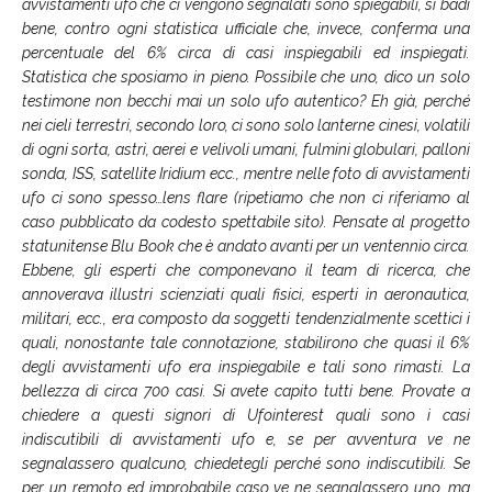
avvistamenti ufo che ci vengono segnalati sono spiegabili, si badi
bene, contro ogni statistica ufficiale che, invece, conferma una
percentuale del 6% circa di casi inspiegabili ed inspiegati.
Statistica che sposiamo in pieno. Possibile che uno, dico un solo
testimone non becchi mai un solo ufo autentico? Eh già, perché
nei cieli terrestri, secondo loro, ci sono solo lanterne cinesi, volatili
di ogni sorta, astri, aerei e velivoli umani, fulmini globulari, palloni
sonda, ISS, satellite Iridium ecc., mentre nelle foto di avvistamenti
ufo ci sono spesso…lens flare (ripetiamo che non ci riferiamo al
caso pubblicato da codesto spettabile sito). Pensate al progetto
statunitense Blu Book che è andato avanti per un ventennio circa.
Ebbene, gli esperti che componevano il team di ricerca, che
annoverava illustri scienziati quali fisici, esperti in aeronautica,
militari, ecc., era composto da soggetti tendenzialmente scettici i
quali, nonostante tale connotazione, stabilirono che quasi il 6%
degli avvistamenti ufo era inspiegabile e tali sono rimasti. La
bellezza di circa 700 casi. Si avete capito tutti bene. Provate a
chiedere a questi signori di Ufointerest quali sono i casi
indiscutibili di avvistamenti ufo e, se per avventura ve ne
segnalassero qualcuno, chiedetegli perché sono indiscutibili. Se
per un remoto ed improbabile caso ve ne segnalassero uno, ma