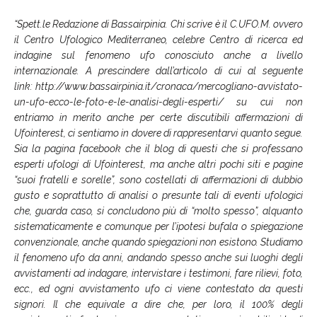
“Spett.le Redazione di Bassairpinia. Chi scrive è il C.UFO.M. ovvero
il Centro Ufologico Mediterraneo, celebre Centro di ricerca ed
indagine sul fenomeno ufo conosciuto anche a livello
internazionale. A prescindere dall’articolo di cui al seguente
link: http://www.bassairpinia.it/cronaca/mercogliano-avvistato-
un-ufo-ecco-le-foto-e-le-analisi-degli-esperti/ su cui non
entriamo in merito anche per certe discutibili affermazioni di
Ufointerest, ci sentiamo in dovere di rappresentarvi quanto segue.
Sia la pagina facebook che il blog di questi che si professano
esperti ufologi di Ufointerest, ma anche altri pochi siti e pagine
“suoi fratelli e sorelle”, sono costellati di affermazioni di dubbio
gusto e soprattutto di analisi o presunte tali di eventi ufologici
che, guarda caso, si concludono più di “molto spesso”, alquanto
sistematicamente e comunque per l’ipotesi bufala o spiegazione
convenzionale, anche quando spiegazioni non esistono. Studiamo
il fenomeno ufo da anni, andando spesso anche sui luoghi degli
avvistamenti ad indagare, intervistare i testimoni, fare rilievi, foto,
ecc., ed ogni avvistamento ufo ci viene contestato da questi
signori. Il che equivale a dire che, per loro, il 100% degli