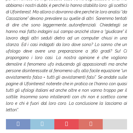
abbiamo i nostri dubbi, è perché lo hanno stabilito loro: gli scettici
di Ufointerest. Ma allora ci dovranno dire perché le loro analisi “da
Cassazione” devono prevalere su quelle di altri. Saremmo tentati
di dire che sono leggermente.
..
autorefernziali.
Chiedetegli se
hanno mai fatto indagini sul campo anziché stare a “giudicare” il
lavoro degli altri seduti dietro ad un computer chiusi in una
stanza. Ed i casi indagati da loro dove sono? Lo sanno che un
ufologo deve avere una preparazione a 360 gradi? Su! Ci
propongano i loro casi. La nostra opinione è che vogliono
demolire il fenomeno ufo inducendo gli appassionati ma anche
persone disinteressate al fenomeno ufo, alla facile equazione “un
avvistamento falso = tutti gli avvistamenti falsi”. Se andate sulle
pagine di Ufointerest noterete che in pratica ce l’hanno con quasi
tutti gli ufologi italiani ed anche oltre e non vanno troppo per il
sottile. Insomma sono intolleranti con chi non è scettico come
loro e chi è fuori dal loro coro. La conclusione la lasciamo ai
lettori”.