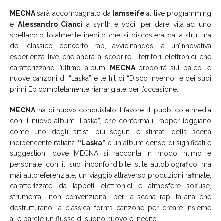
MECNA
sarà accompagnato da
Iamseife
al live programming
e
Alessandro Cianci
a synth e voci, per dare vita ad uno
spettacolo totalmente inedito che si discosterà dalla struttura
del classico concerto rap, avvicinandosi a un’innovativa
esperienza live che andrà a scoprire i territori elettronici che
caratterizzano l’ultimo album.
MECNA
proporrà sul palco le
nuove canzoni di “Laska” e le hit di “Disco Inverno” e dei suoi
primi Ep completamente riarrangiate per l’occasione.
MECNA
, ha di nuovo conquistato il favore di pubblico e media
con il nuovo album “Laska”, che conferma il rapper foggiano
come uno degli artisti più seguiti e stimati della scena
indipendente italiana.
“Laska”
è un album denso di significati e
suggestioni dove MECNA si racconta in modo intimo e
personale con il suo inconfondibile stile autobiografico ma
mai autoreferenziale, un viaggio attraverso produzioni raffinate,
caratterizzate da tappeti elettronici e atmosfere soffuse,
strumentali non convenzionali per la scena rap italiana che
destrutturano la classica forma canzone per creare insieme
alle parole un flusso di suono nuovo e inedito.