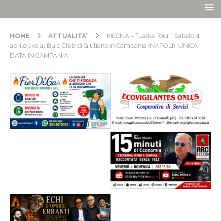
HOME
ATTUALITA'
MECNA – “Laska Tour”. Sabato 4
aprile live al Buio Club di Giuliano in Campania (NAPOLI). UNICA
DATA IN CAMPANIA