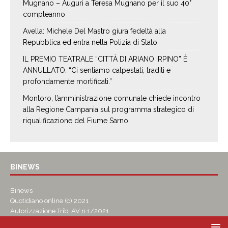
Mugnano – Auguri a Teresa Mugnano per il suo 40°
compleanno
Avella: Michele Del Mastro giura fedeltà alla
Repubblica ed entra nella Polizia di Stato
IL PREMIO TEATRALE “CITTÀ DI ARIANO IRPINO” È
ANNULLATO. “Ci sentiamo calpestati, traditi e
profondamente mortificati.”
Montoro, l’amministrazione comunale chiede incontro
alla Regione Campania sul programma strategico di
riqualificazione del Fiume Sarno
BINEWS
Binews
Quotidiano online (c) 2021
Autorizzazione Trib. AV n.1/2021