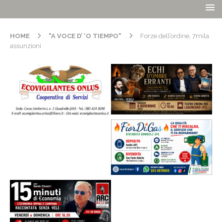
HOME
"A VOCE D’ ‘O TIEMPO"
Forze dell’ordine, 7mila
assunzioni