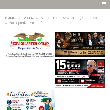
HOME
ATTUALITA'
Forino (Av): La lunga attesa del
Campo Sportivo “Acierno”