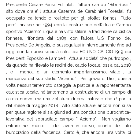
Presidente Cesare Parisi. Ed infatti, l’allora campo “Bibi Rossi”
sito dove ora e’ l’ attuale Caserma dei Carabinieri Forestali, fu
occupato da tende e roulotte per gli sfollati forinesi. Tutto
pero’ rinasce nel 1994 con la costruzione dell’attuale Campo
sportivo “Acierno” il quale ha visto sfilare la tradizione calcistica
forinese, rifondata dal 1989 con l’allora U.S. Forino del
Presidente De Angelis, e susseguitasi ininterrottamente fino ad
oggi con la nuova società calcistica FORINO CALCIO 1919 dei
Presidenti Esposito e Lamberti. Attuale societa’ che purtroppo ,
da quando ha rilevato le redini del calcio locale, ossia dal 2018
, e’ monca di un elemento importantissimo, vitale ; la
mancanza del suo stadio “Acierno” . Per grazia di Dio , questa
volta nessun terremoto osteggia la pratica e la rappresentanza
calcistica locale, né tantomeno la costruzione di un campo di
calcio nuovo, ma una zollatura di erba naturale che e’ partita
dal mese di maggio 2018 . Allo stato attuale, ancora non si sa
per quale ragione si sia giunti ad una conclusione burocratica-
lavorativa del sopracitato campo ” Acierno”. Non vogliamo
entrare nel merito dei lavori in corso, quanto del lato
burocratico della faccenda. Certo è, che ancora una volta, ci