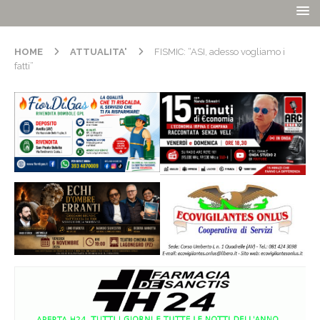
HOME
ATTUALITA'
FISMIC: “ASI, adesso vogliamo i
fatti”