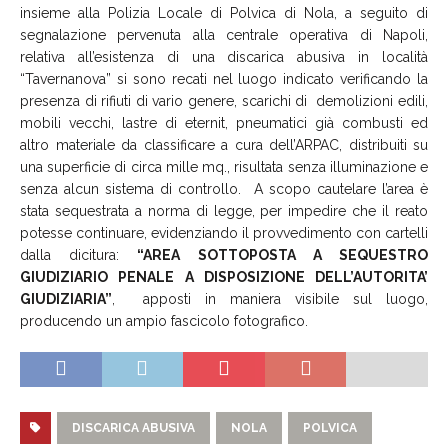
insieme alla Polizia Locale di Polvica di Nola, a seguito di
segnalazione pervenuta alla centrale operativa di Napoli,
relativa all’esistenza di una discarica abusiva in località
“Tavernanova” si sono recati nel luogo indicato verificando la
presenza di rifiuti di vario genere, scarichi di demolizioni edili,
mobili vecchi, lastre di eternit, pneumatici già combusti ed
altro materiale da classificare a cura dell’ARPAC, distribuiti su
una superficie di circa mille mq., risultata senza illuminazione e
senza alcun sistema di controllo. A scopo cautelare l’area è
stata sequestrata a norma di legge, per impedire che il reato
potesse continuare, evidenziando il provvedimento con cartelli
dalla dicitura:
“AREA SOTTOPOSTA A SEQUESTRO
GIUDIZIARIO PENALE A DISPOSIZIONE DELL’AUTORITA’
GIUDIZIARIA”
, apposti in maniera visibile sul luogo,
producendo un ampio fascicolo fotografico.
DISCARICA ABUSIVA
NOLA
POLVICA