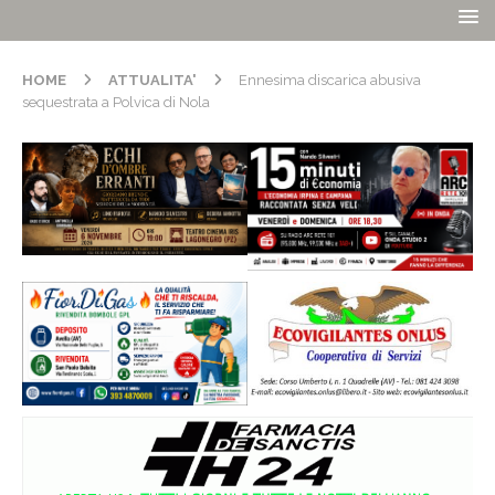
HOME
ATTUALITA'
Ennesima discarica abusiva
sequestrata a Polvica di Nola