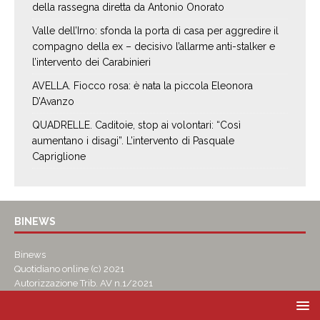
della rassegna diretta da Antonio Onorato
Valle dell’Irno: sfonda la porta di casa per aggredire il
compagno della ex – decisivo l’allarme anti-stalker e
l’intervento dei Carabinieri
AVELLA. Fiocco rosa: è nata la piccola Eleonora
D’Avanzo
QUADRELLE. Caditoie, stop ai volontari: “Così
aumentano i disagi”. L’intervento di Pasquale
Capriglione
BINEWS
Binews
Quotidiano online (c) 2021
Autorizzazione Trib. AV n.1/2021