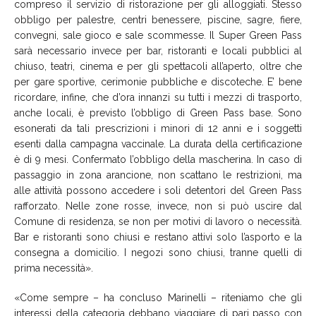
compreso il servizio di ristorazione per gli alloggiati
.
Stesso
obbligo per palestre, centri benessere, piscine, sagre, fiere,
convegni, sale gioco e sale scommesse. Il Super Green Pass
sarà necessario invece per bar, ristoranti e locali pubblici al
chiuso,
teatri, cinema
e per gli spettacoli all’aperto, oltre che
per gare sportive,
cerimonie pubbliche
e discoteche.
E’ bene
ricordare,
infine,
che
d’ora innanzi su tutti i mezzi di trasporto,
anche locali, è previsto l’obbligo di Green Pass base. Sono
esonerati da tali prescrizioni i minori di 12 anni e i soggetti
esenti dalla campagna vaccinale. La durata della certificazione
è di 9 mesi. Confermato l’obbligo della mascherina.
In caso di
passaggio in zona arancione, non scattano le restrizioni, ma
alle attività possono accedere i soli detentori del Green Pass
rafforzato. Nelle
zone rosse,
invece,
non si p
uò
uscire dal
Comune di residenza, se non per motivi di lavoro o necessità.
Bar e ristoranti sono chiusi e
restano
attivi solo l’asporto e la
consegna a domicilio. I negozi sono chiusi, tranne quelli di
prima necessit
à
».
«
Come sempre
– ha concluso Marinelli –
riteniamo che gli
interessi della categoria debbano viaggiare di pari passo con