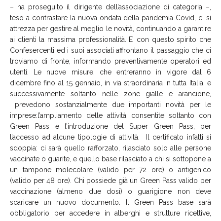
– ha proseguito il dirigente dell’associazione di categoria –,
teso a contrastare la nuova ondata della pandemia Covid, ci si
attrezza per gestire al meglio le novità,
continu
a
ndo a
garantire
ai clienti la massima professionalità. E’ con questo spirito che
Confesercenti ed i suoi associati affrontano
il
passaggio
che ci
troviamo di fronte
, informando preventivamente operatori ed
utenti.
Le nuove misure, che entreranno in vigore dal 6
dicembre fino al 15 gennaio, in via straordinaria in tutta Italia, e
successivamente soltanto nelle zone gialle e arancion
e
,
prevedono sostanzialmente
due importanti novità per le
imprese:
l’
ampliamento delle attività consentite soltanto con
Green Pass e l’introduzione del
Super Green Pass,
per
l’accesso ad alcune tipologie di attività. Il certificato infatti si
sdoppia: ci sarà quello rafforzato, rilasciato solo alle persone
vaccinate o guarite, e quello base rilasciato a chi si sottopone a
un tampone molecolare (valido per 72 ore) o antigenico
(valido per 48 ore). Chi possiede già un Green Pass valido per
vaccinazione
(almeno due dosi)
o guarigione non deve
scaricare un nuovo documento.
Il Green Pass base sarà
obbligatorio per accedere in alberghi e strutture ricettive,