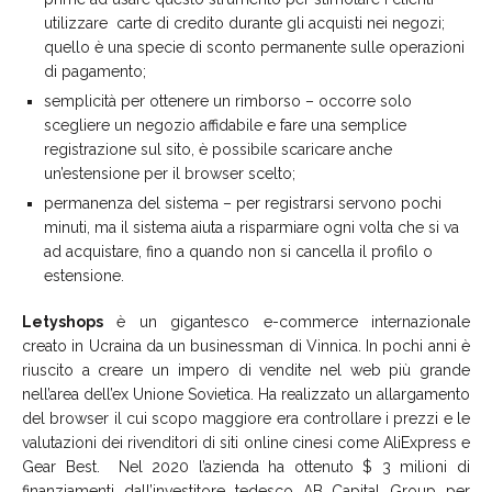
utilizzare carte di credito durante gli acquisti nei negozi;
quello è una specie di sconto permanente sulle operazioni
di pagamento;
semplicità per ottenere un rimborso – occorre solo
scegliere un negozio affidabile e fare una semplice
registrazione sul sito, è possibile scaricare anche
un’estensione per il browser scelto;
permanenza del sistema – per registrarsi servono pochi
minuti, ma il sistema aiuta a risparmiare ogni volta che si va
ad acquistare, fino a quando non si cancella il profilo o
estensione.
Letyshops
è un gigantesco e-commerce internazionale
creato in Ucraina da un businessman di Vinnica. In pochi anni è
riuscito a creare un impero di vendite nel web più grande
nell’area dell’ex Unione Sovietica. Ha realizzato un allargamento
del browser il cui scopo maggiore era controllare i prezzi e le
valutazioni dei rivenditori di siti online cinesi come AliExpress e
Gear Best. Nel 2020 l’azienda ha ottenuto $ 3 milioni di
finanziamenti dall’investitore tedesco AB Capital Group per