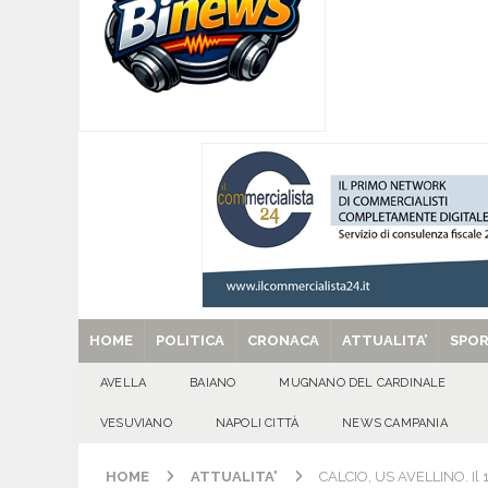
[ 06/08/2026 ]
Mugnano del Cardinale, Iolanda 
[ 06/08/2026 ]
Lutto ad Avella: è scomparso i
[ 06/08/2026 ]
Brusciano dà il benvenuto all’Ago
Gigli
CULTURA E MANIFESTAZIONI
[ 06/08/2026 ]
VALLESACCARDA, torna CumVivere
E MANIFESTAZIONI
[ 29/08/2025 ]
SANT’Oggi. Venerdì 29 agosto la 
HOME
POLITICA
CRONACA
ATTUALITA’
SPO
AVELLA
BAIANO
MUGNANO DEL CARDINALE
VESUVIANO
NAPOLI CITTÀ
NEWS CAMPANIA
HOME
ATTUALITA'
CALCIO, US AVELLINO. Il 1