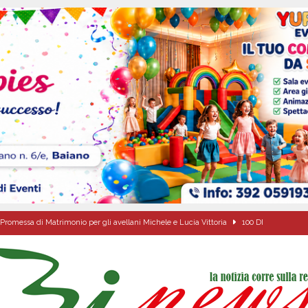
Promessa di Matrimonio per gli avellani Michele e Lucia Vittoria
100 DI
ipula protolocco d’intesa con la guardia Agroforestale Italiana
SALERNO