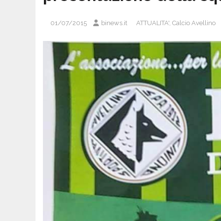
01/07/2015
binews.it
ATTUALITA'
,
Calcio Avellino