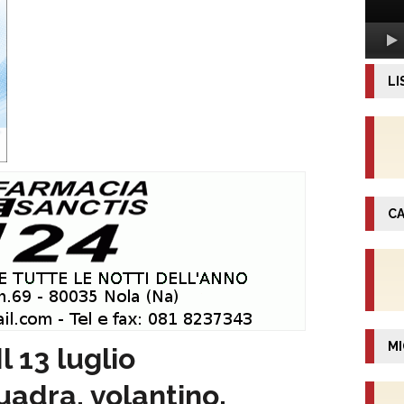
LI
CA
MI
 13 luglio
adra, volantino.