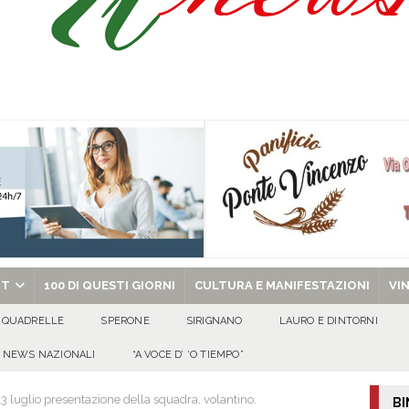
Prisco è la nuova agente della Polizia Municipale
ATTUALITA'
l dott. Domenico Amato, aveva 85 anni
AVELLA
sto Antoniano Bruscianese: al via il conto alla rovescia per la 151ª Festa dei
: la tavola come simbolo di condivisione, armonia e bellezza.
CULTURA
chiesa celebra il Martirio di san Giovanni Battista e santa Sabina
EVIDENZA
RT
100 DI QUESTI GIORNI
CULTURA E MANIFESTAZIONI
VI
QUADRELLE
SPERONE
SIRIGNANO
LAURO E DINTORNI
NEWS NAZIONALI
“A VOCE D’ ‘O TIEMPO”
3 luglio presentazione della squadra, volantino.
BI