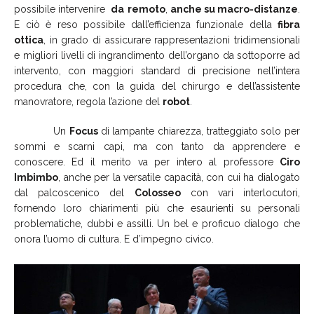
possibile intervenire
da
remoto
,
anche su macro-distanze
.
E ciò è reso possibile dall’efficienza funzionale della
fibra
ottica
, in grado di assicurare rappresentazioni tridimensionali
e migliori livelli di ingrandimento dell’organo da sottoporre ad
intervento, con maggiori standard di precisione nell’intera
procedura che, con la guida del chirurgo e dell’assistente
manovratore, regola l’azione del
robot
.
Un
Focus
di lampante chiarezza, tratteggiato solo per
sommi e scarni capi, ma con tanto da apprendere e
conoscere. Ed il merito va per intero al professore
Ciro
Imbimbo
, anche per la versatile capacità, con cui ha dialogato
dal palcoscenico del
Colosseo
con vari interlocutori,
fornendo loro chiarimenti più che esaurienti su personali
problematiche, dubbi e assilli. Un bel e proficuo dialogo che
onora l’uomo di cultura. E d’impegno civico.