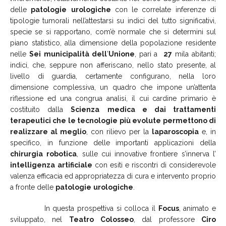
delle
patologie
urologiche
con le correlate inferenze di
tipologie tumorali nell’attestarsi su indici del tutto significativi,
specie se si rapportano, com’è normale che si determini sul
piano statistico, alla dimensione della popolazione residente
nelle
Sei
municipalità dell
’
Unione
, pari a
27
mila abitanti;
indici, che, seppure non afferiscano, nello stato presente, al
livello di guardia, certamente configurano, nella loro
dimensione complessiva, un quadro che impone un’attenta
riflessione ed una congrua analisi, il cui cardine primario è
costituito dalla
Scienza
medica e dai trattamenti
terapeutici che le tecnologie più evolute permettono di
realizzare al meglio
, con rilievo per la
laparoscopia
e, in
specifico, in funzione delle importanti applicazioni della
chirurgia
robotica
, sulle cui innovative frontiere s’innerva l’
intelligenza
artificiale
con esiti e riscontri di considerevole
valenza efficacia ed appropriatezza di cura e intervento proprio
a fronte delle
patologie
urologiche
.
In questa prospettiva si colloca il
Focus
, animato e
sviluppato, nel
Teatro
Colosseo
, dal professore
Ciro