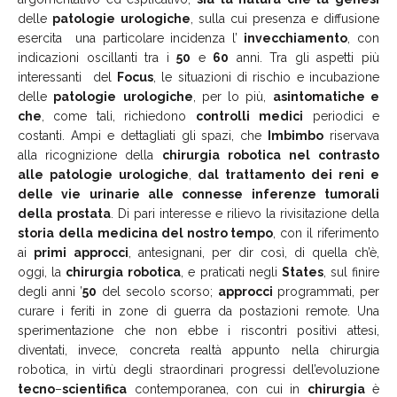
delle
patologie
urologiche
, sulla cui presenza e diffusione
esercita una particolare incidenza l’
invecchiamento
, con
indicazioni oscillanti tra i
50
e
60
anni. Tra gli aspetti più
interessanti del
Focus
, le situazioni di rischio e incubazione
delle
patologie
urologiche
, per lo più,
asintomatiche e
che
, come tali, richiedono
controlli
medici
periodici e
costanti. Ampi e dettagliati gli spazi, che
Imbimbo
riservava
alla ricognizione della
chirurgia
robotica
nel
contrasto
alle
patologie
urologiche
,
dal
trattamento
dei
reni
e
delle
vie
urinarie
alle
connesse
inferenze
tumorali
della
prostata
. Di pari interesse e rilievo la rivisitazione della
storia
della
medicina del nostro tempo
, con il riferimento
ai
primi
approcci
, antesignani, per dir così, di quella ch’è,
oggi, la
chirurgia
robotica
, e praticati negli
States
, sul finire
degli anni ’
50
del secolo scorso;
approcci
programmati, per
curare i feriti in zone di guerra da postazioni remote. Una
sperimentazione che non ebbe i riscontri positivi attesi,
diventati, invece, concreta realtà appunto nella chirurgia
robotica, in virtù degli straordinari progressi dell’evoluzione
tecno
–
scientifica
contemporanea, con cui in
chirurgia
è