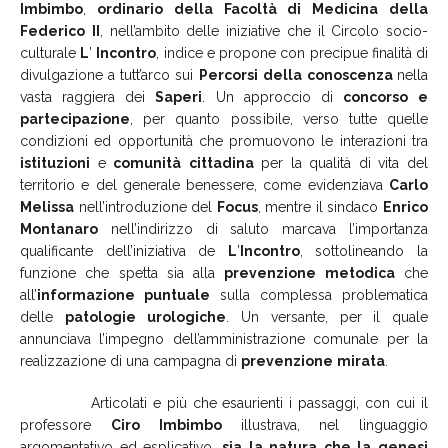
Imbimbo
,
ordinario
della
Facoltà
di
Medicina
della
Federico
II
, nell’ambito delle iniziative che il Circolo socio-
culturale
L
’
Incontro
, indice e propone con precipue finalità di
divulgazione a tutt’arco sui
Percorsi
della
conoscenza
nella
vasta raggiera dei
Saperi
. Un approccio di
concorso
e
partecipazione
, per quanto possibile, verso tutte quelle
condizioni ed opportunità che promuovono le interazioni tra
istituzioni
e
comunità
cittadina
per la qualità di vita del
territorio e del generale benessere, come evidenziava
Carlo
Melissa
nell’introduzione del
Focus
, mentre il sindaco
Enrico
Montanaro
nell’indirizzo di saluto marcava l’importanza
qualificante dell’iniziativa de
L
’
Incontro
, sottolineando la
funzione che spetta sia alla
prevenzione metodica
che
all’
informazione puntuale
sulla complessa problematica
delle
patologie
urologiche
. Un versante, per il quale
annunciava l’impegno dell’amministrazione comunale per la
realizzazione di una campagna di
prevenzione
mirata
.
Articolati e più che esaurienti i passaggi, con cui il
professore
Ciro
Imbimbo
illustrava, nel linguaggio
argomentativo ed esplicativo,
sia
la
natura
che
la
genesi