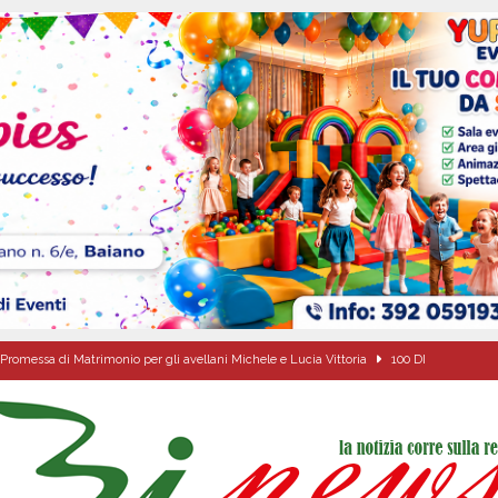
Promessa di Matrimonio per gli avellani Michele e Lucia Vittoria
100 DI
a Carmine Colucci, il 60enne morto tragicamente nel giorno della festa di