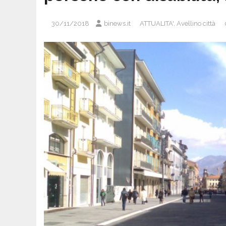
30/11/2018
binews.it
ATTUALITA'
,
Avellino città