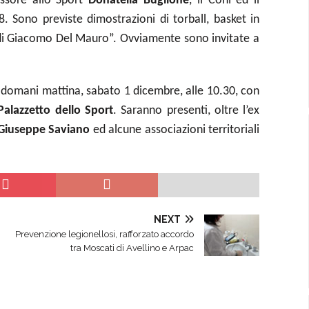
essore allo Sport
Donatella Buglione
, il Coni ed il
8. Sono previste dimostrazioni di torball, basket in
do di Giacomo Del Mauro”. Ovviamente sono invitate a
ti domani mattina, sabato 1 dicembre, alle 10.30, con
Palazzetto dello Sport
.
Saranno presenti, oltre l’ex
Giuseppe Saviano
ed alcune associazioni territoriali
NEXT
Prevenzione legionellosi, rafforzato accordo
tra Moscati di Avellino e Arpac