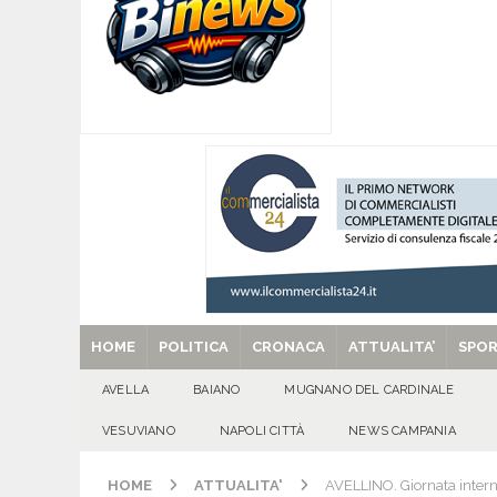
[ 09/08/2026 ]
Baiano, smarrito un Chihuahua: l
[ 09/08/2026 ]
Festa della Mozzarella di Bufala
CASERTANA
[ 09/08/2026 ]
Mugnano del Cardinale, tragedi
ATTUALITA'
[ 09/08/2026 ]
Avella, cucciolo smarrito in via C
[ 29/08/2025 ]
SANT’Oggi. Venerdì 29 agosto la 
HOME
POLITICA
CRONACA
ATTUALITA’
SPO
AVELLA
BAIANO
MUGNANO DEL CARDINALE
VESUVIANO
NAPOLI CITTÀ
NEWS CAMPANIA
HOME
ATTUALITA'
AVELLINO. Giornata interna