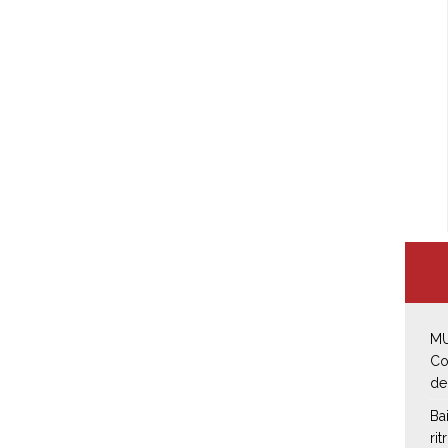
MU
Co
de
Ba
rit