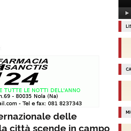
LI
CA
MI
ernazionale delle
 la città scende in campo