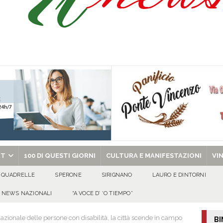
’appello per ritrovarlo
ATTUALITA'
 a Cancello ed Arnone: filiera bufalina solida ed in crescita continua
AREA
a nel giorno di Santa Filomena: muore il 60enne Carmine Colucci
arlo III: l’appello della famiglia per ritrovarlo
AVELLA
chiesa celebra il Martirio di san Giovanni Battista e santa Sabina
EVIDENZA
RT
100 DI QUESTI GIORNI
CULTURA E MANIFESTAZIONI
VI
QUADRELLE
SPERONE
SIRIGNANO
LAURO E DINTORNI
NEWS NAZIONALI
“A VOCE D’ ‘O TIEMPO”
zionale delle persone con disabilità, la città scende in campo
BI