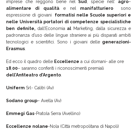
imprese che reggono bene nel
Sud
, specie nell’
agro
–
alimentare
di
qualità
e nel
manifatturiero
sono
espressione di giovani
formatisi nelle Scuole superiori e
nelle Università portatori di competenze
specialistiche
ben
definite,
dall’Economia
al
Marketing, dalla sicurezza e
padronanza d’uso delle lingue straniere ai più disparati ambiti
tecnologici e scientifici. Sono i giovani delle
generazioni-
Erasmus
.
Ed ecco il quadro delle
Eccellenze
a cui domani- alle ore
18
,
00
– saranno conferiti i riconoscimenti premiali
dell’Anfiteatro
d’Argento
.
Uniferm
Srl- Calitri (Av)
Sodano
group
– Avella (Av)
Emmegi
Gas
-Pratola Serra (Avellino)
Eccellenze
nolane
-Nola (Città metropolitana di Napoli)