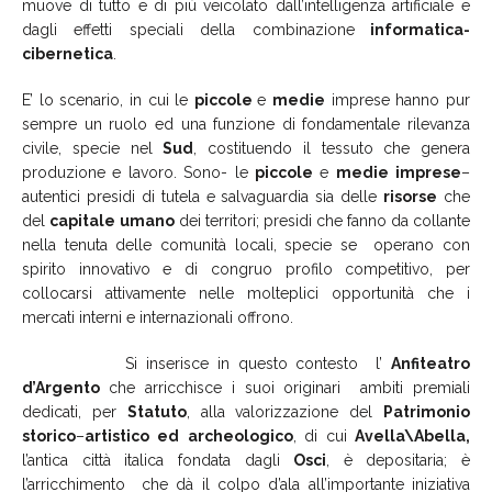
muove di tutto e di più veicolato dall’intelligenza artificiale e
dagli effetti speciali della combinazione
informatica-
cibernetica
.
E’ lo scenario, in cui le
piccole
e
medie
imprese hanno pur
sempre un ruolo ed una funzione di fondamentale rilevanza
civile, specie nel
Sud
, costituendo il tessuto che genera
produzione e lavoro. Sono- le
piccole
e
medie
imprese
–
autentici presidi di tutela e salvaguardia sia delle
risorse
che
del
capitale
umano
dei territori; presidi che fanno da collante
nella tenuta delle comunità locali, specie se operano con
spirito innovativo e di congruo profilo competitivo, per
collocarsi attivamente nelle molteplici opportunità che i
mercati interni e internazionali offrono.
Si inserisce in questo contesto l’
Anfiteatro
d’Argento
che arricchisce i suoi originari ambiti premiali
dedicati, per
Statuto
, alla valorizzazione del
Patrimonio
storico
–
artistico ed
archeologico
, di cui
Avella\Abella,
l’antica città italica fondata dagli
Osci
, è depositaria; è
l’arricchimento che dà il colpo d’ala all’importante iniziativa