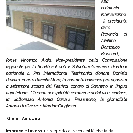
Alla
cerimonia
interverranno
il presidente
della
Provincia di
Avellino
,
Domenico
Biancardi
,
l’on
.
le
Vincenzo
Alaia
,
vice
–
presidente
della
Commissione
regionale
per
la
Sanità e
il
dottor
Salvatore
Guerriero
,
direttore
nazionale
di
Pmi
International
.
Testimonial
d’onore
,
Daniela
Prevete, in arte Daniela Mora, la cantante baianese protagonista
a settembre scorso del Festival canoro di Sanremo in lingua
napoletana.
Gli
onori
di
ospitalità
saranno
resi
dal
vice
–
sindaco
,
la
dottoressa
Antonla
Caruso. Presentano, le giornaliste
Antonietta Gnerre e Martina Giugliano.
Gianni
Amodeo
Impresa
e
lavoro
: un rapporto di reversibilità che fa da