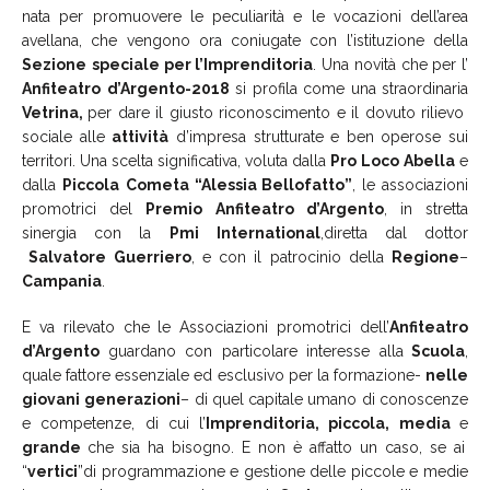
nata per promuovere le peculiarità e le vocazioni dell’area
avellana, che vengono ora coniugate con l’istituzione della
Sezione
speciale per l’Imprenditoria
. Una novità che per l’
Anfiteatro
d’Argento-2018
si profila come una straordinaria
Vetrina,
per dare il giusto riconoscimento e il dovuto rilievo
sociale alle
attività
d’impresa strutturate e ben operose sui
territori. Una scelta significativa, voluta dalla
Pro
Loco
Abella
e
dalla
Piccola
Cometa “Alessia Bellofatto”
, le associazioni
promotrici del
Premio
Anfiteatro
d’Argento
, in stretta
sinergia con la
Pmi
International
,diretta dal dottor
Salvatore Guerriero
, e con il patrocinio della
Regione
–
Campania
.
E va rilevato che le Associazioni promotrici dell’
Anfiteatro
d’Argento
guardano con particolare interesse alla
Scuola
,
quale fattore essenziale ed esclusivo per la formazione-
nelle
giovani
generazioni
– di quel capitale umano di conoscenze
e competenze, di cui l’
Imprenditoria, piccola, media
e
grande
che sia ha bisogno. E non è affatto un caso, se ai
“
vertici
”di programmazione e gestione delle piccole e medie