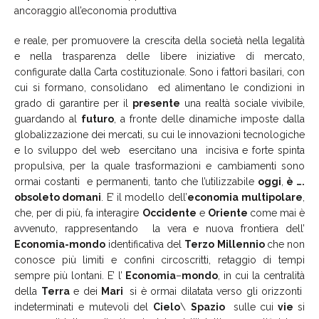
ancoraggio all’economia produttiva
e reale, per promuovere la crescita della società nella legalità
e nella trasparenza delle libere iniziative di mercato,
configurate dalla Carta costituzionale. Sono i fattori basilari, con
cui si formano, consolidano ed alimentano le condizioni in
grado di garantire per il
presente
una realtà sociale vivibile,
guardando al
futuro
, a fronte delle dinamiche imposte dalla
globalizzazione dei mercati, su cui le innovazioni tecnologiche
e lo sviluppo del web esercitano una incisiva e forte spinta
propulsiva, per la quale trasformazioni e cambiamenti sono
ormai costanti e permanenti, tanto che l’utilizzabile
oggi
,
è ….
obsoleto domani
. E’ il modello dell’
economia
multipolare
,
che, per di più, fa interagire
Occidente
e
Oriente
come mai è
avvenuto, rappresentando la vera e nuova frontiera dell’
Economia-mondo
identificativa del
Terzo
Millennio
che non
conosce più limiti e confini circoscritti, retaggio di tempi
sempre più lontani. E’ l’
Economia
–
mondo
, in cui la centralità
della
Terra
e dei
Mari
si è ormai dilatata verso gli orizzonti
indeterminati e mutevoli del
Cielo
\
Spazio
sulle cui
vie
si