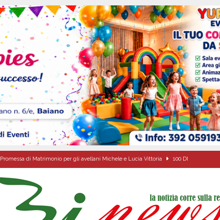
Promessa di Matrimonio per gli avellani Michele e Lucia Vittoria
100 DI
 sfida parte anche dall’Irpinia: nuovo incarico per Gerardo Gonnella