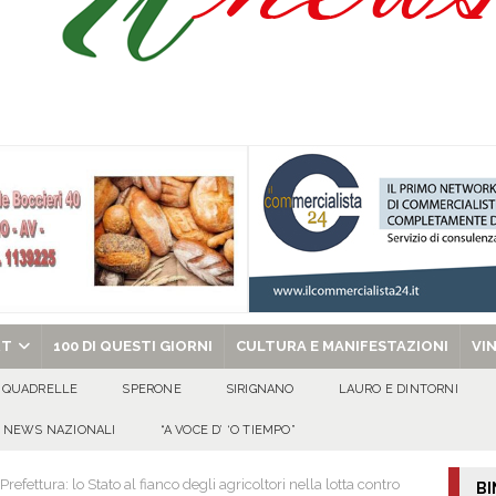
Onofrio: due giorni di fede nel ricordo del fondatore
CULTURA E
isia delle Apparenze e il Sociale Negato: il Caso del Centro Sociale mai
 al privato
EVIDENZA
Tavolo tecnico permanente della Regione Campania
EVIDENZA
gedia di Marcinelle. Pmi International: “La sicurezza sul lavoro deve diventare
ica può prescindere dalla tutela della vita umana”
CULTURA E
chiesa celebra il Martirio di san Giovanni Battista e santa Sabina
EVIDENZA
RT
100 DI QUESTI GIORNI
CULTURA E MANIFESTAZIONI
VI
QUADRELLE
SPERONE
SIRIGNANO
LAURO E DINTORNI
NEWS NAZIONALI
“A VOCE D’ ‘O TIEMPO”
 Prefettura: lo Stato al fianco degli agricoltori nella lotta contro
BI