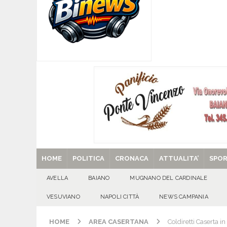
[ 07/08/2026 ]
Visciano celebra Padre Arturo D’
MANIFESTAZIONI
[ 07/08/2026 ]
MUGNANO DEL CARDINALE. L’Ipocr
usato – abbandonato – vandalizzato e destinato
[ 07/08/2026 ]
Emergenza cinghiali: nasce il 
[ 07/08/2026 ]
8 agosto, anniversario della tra
una cultura collettiva. Nessuna crescita econom
MANIFESTAZIONI
[ 29/08/2025 ]
SANT’Oggi. Venerdì 29 agosto la 
HOME
POLITICA
CRONACA
ATTUALITA’
SPO
AVELLA
BAIANO
MUGNANO DEL CARDINALE
VESUVIANO
NAPOLI CITTÀ
NEWS CAMPANIA
HOME
AREA CASERTANA
Coldiretti Caserta in