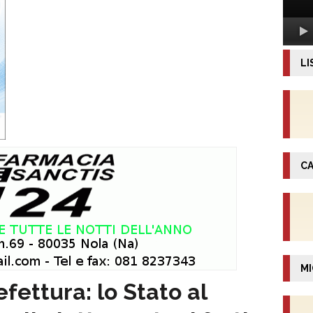
LI
CA
MI
efettura: lo Stato al