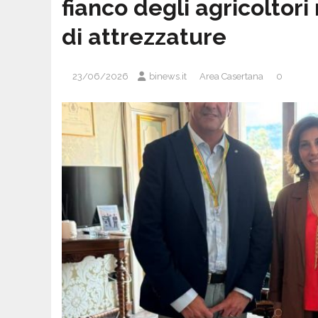
fianco degli agricoltori 
di attrezzature
23/06/2026
binews.it
Area Casertana
0