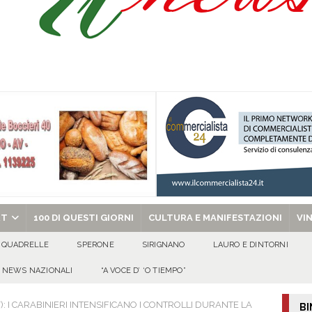
isia delle Apparenze e il Sociale Negato: il Caso del Centro Sociale mai
 al privato
EVIDENZA
Tavolo tecnico permanente della Regione Campania
EVIDENZA
gedia di Marcinelle. Pmi International: “La sicurezza sul lavoro deve diventare
ica può prescindere dalla tutela della vita umana”
CULTURA E
ome funzionano in Italia
CULTURA E MANIFESTAZIONI
chiesa celebra il Martirio di san Giovanni Battista e santa Sabina
EVIDENZA
RT
100 DI QUESTI GIORNI
CULTURA E MANIFESTAZIONI
VI
QUADRELLE
SPERONE
SIRIGNANO
LAURO E DINTORNI
NEWS NAZIONALI
“A VOCE D’ ‘O TIEMPO”
: I CARABINIERI INTENSIFICANO I CONTROLLI DURANTE LA
BI