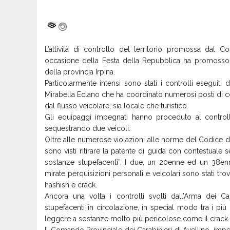
L’attività di controllo del territorio promossa dal 
occasione della Festa della Repubblica ha promosso u
della provincia Irpina.
Particolarmente intensi sono stati i controlli eseguit
Mirabella Eclano che ha coordinato numerosi posti di co
dal flusso veicolare, sia locale che turistico.
Gli equipaggi impegnati hanno proceduto al controll
sequestrando due veicoli.
Oltre alle numerose violazioni alle norme del Codice del
sono visti ritirare la patente di guida con contestuale 
sostanze stupefacenti”. I due, un 20enne ed un 38enne,
mirate perquisizioni personali e veicolari sono stati tr
hashish e crack.
Ancora una volta i controlli svolti dall’Arma dei C
stupefacenti in circolazione, in special modo tra i più 
leggere a sostanze molto più pericolose come il crack.
Il Comando Provinciale dei Carabinieri di Avellino, impe