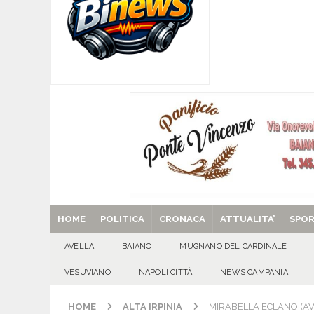
[ 07/08/2026 ]
MUGNANO DEL CARDINALE. L’Ipocr
usato – abbandonato – vandalizzato e destinato
[ 07/08/2026 ]
Emergenza cinghiali: nasce il 
[ 07/08/2026 ]
8 agosto, anniversario della tra
una cultura collettiva. Nessuna crescita econom
MANIFESTAZIONI
[ 07/08/2026 ]
Casino senza KYC: cosa sono e c
[ 29/08/2025 ]
SANT’Oggi. Venerdì 29 agosto la 
HOME
POLITICA
CRONACA
ATTUALITA’
SPO
AVELLA
BAIANO
MUGNANO DEL CARDINALE
VESUVIANO
NAPOLI CITTÀ
NEWS CAMPANIA
HOME
ALTA IRPINIA
MIRABELLA ECLANO (AV)