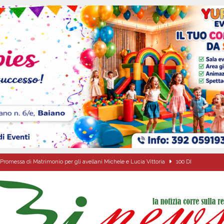
Promessa di Matrimonio per gli avellani Michele e Lucia Vittoria
100 DI
Onofrio: due giorni di fede nel ricordo del fondatore
CULTURA E