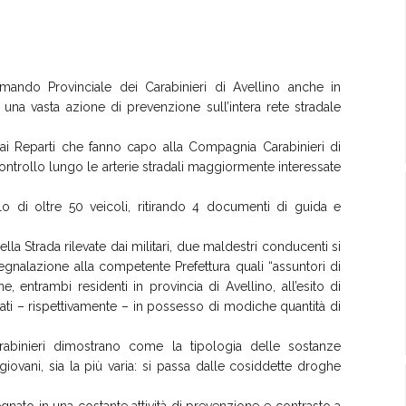
Comando Provinciale dei Carabinieri di Avellino anche in
na vasta azione di prevenzione sull’intera rete stradale
i dai Reparti che fanno capo alla Compagnia Carabinieri di
ntrollo lungo le arterie stradali maggiormente interessate
o di oltre 50 veicoli, ritirando 4 documenti di guida e
la Strada rilevate dai militari, due maldestri conducenti si
segnalazione alla competente Prefettura quali “assuntori di
 entrambi residenti in provincia di Avellino, all’esito di
ovati – rispettivamente – in possesso di modiche quantità di
arabinieri dimostrano come la tipologia delle sostanze
giovani, sia la più varia: si passa dalle cosiddette droghe
gnato in una costante attività di prevenzione e contrasto a