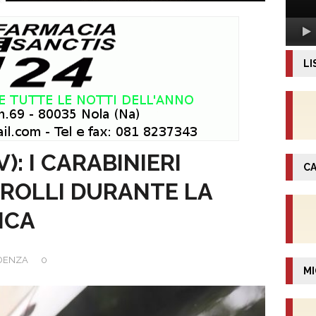
LI
: I CARABINIERI
CA
TROLLI DURANTE LA
ICA
DENZA
0
MI