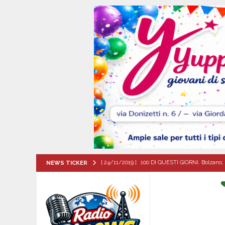
[ 24/11/2019 ]
100 DI QUESTI GIORNI. Bolzano, 
NEWS TICKER
QUESTI GIORNI
[ 07/08/2026 ]
Visciano celebra Padre Arturo D’
MANIFESTAZIONI