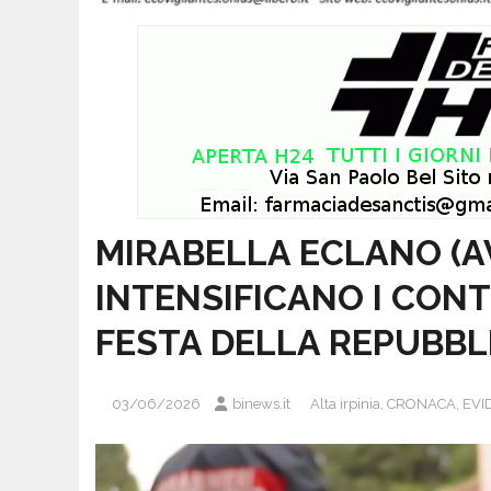
MIRABELLA ECLANO (AV)
INTENSIFICANO I CON
FESTA DELLA REPUBBL
03/06/2026
binews.it
Alta irpinia
,
CRONACA
,
EVI