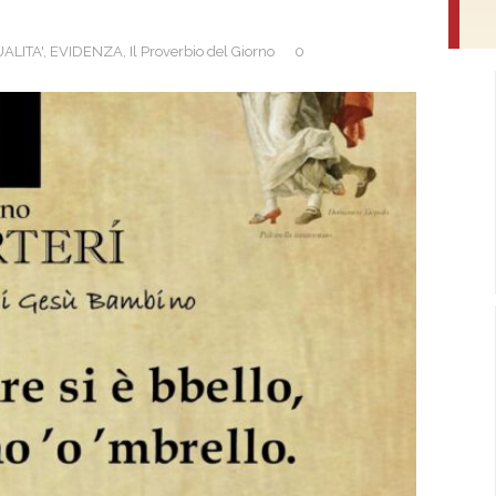
ALITA'
,
EVIDENZA
,
Il Proverbio del Giorno
0