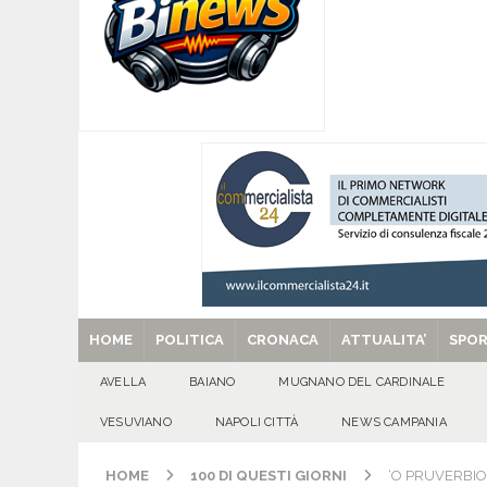
coinvolgimento societario e royalty ambientali
[ 09/08/2026 ]
Tanti auguri a Raffaella Navarre
[ 09/08/2026 ]
‘O PRUVERBIO D’ ‘O JUORNO. D
[ 09/08/2026 ]
Mugnano – I 60 anni di Bernard
[ 29/08/2025 ]
SANT’Oggi. Venerdì 29 agosto la 
HOME
POLITICA
CRONACA
ATTUALITA’
SPO
AVELLA
BAIANO
MUGNANO DEL CARDINALE
VESUVIANO
NAPOLI CITTÀ
NEWS CAMPANIA
HOME
100 DI QUESTI GIORNI
‘O PRUVERBIO 