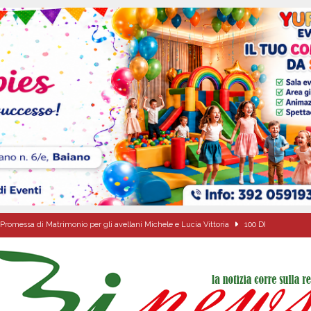
Promessa di Matrimonio per gli avellani Michele e Lucia Vittoria
100 DI
ciclista finisce in un canale dopo l’impatto con un’auto
BAIANO
 s.p.a.: il PD di Serino dice NO! «L’acqua nasce a Serino: pretendiamo