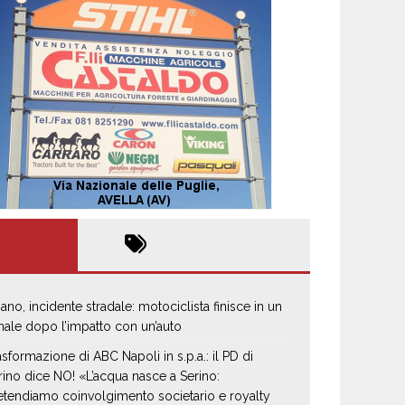
iano, incidente stradale: motociclista finisce in un
nale dopo l’impatto con un’auto
asformazione di ABC Napoli in s.p.a.: il PD di
rino dice NO! «L’acqua nasce a Serino:
etendiamo coinvolgimento societario e royalty