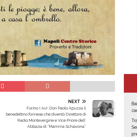
NEXT
Ba
Forino ( Av): Don Paolo Apuzza il
ca
benedettino forinese che diventò Direttore di
Radio Montevergine e Vice Priore dell’
Tr
Abbazia di “Mamma Schiavona”
Se
pr