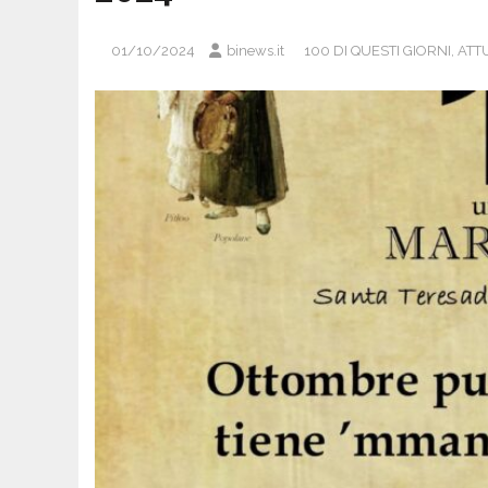
01/10/2024
binews.it
100 DI QUESTI GIORNI
,
ATTU