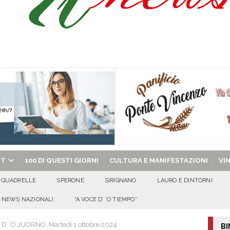
 al fianco dell’amministrazione comunale»
EVIDENZA
tta di Quadrelle per i suoi 50 ann
100 DI QUESTI GIORNI
omenica 9 agosto 2026
ALMANACCO
ino Sorrentino
100 DI QUESTI GIORNI
chiesa celebra il Martirio di san Giovanni Battista e santa Sabina
EVIDENZA
RT
100 DI QUESTI GIORNI
CULTURA E MANIFESTAZIONI
VI
QUADRELLE
SPERONE
SIRIGNANO
LAURO E DINTORNI
NEWS NAZIONALI
“A VOCE D’ ‘O TIEMPO”
D’ ‘O JUORNO. Martedì 1 ottobre 2024
BI