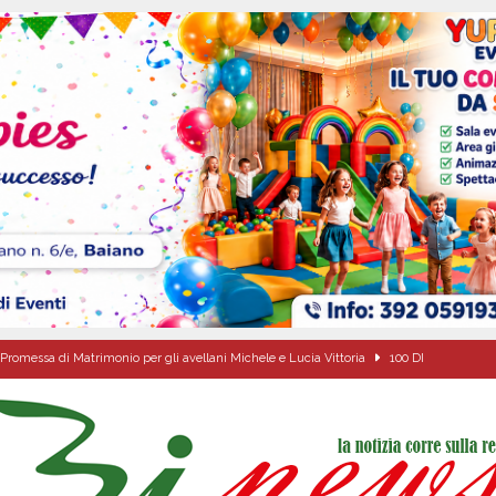
Promessa di Matrimonio per gli avellani Michele e Lucia Vittoria
100 DI
Onofrio: due giorni di fede nel ricordo del fondatore
CULTURA E