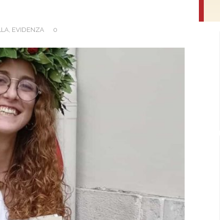
LLA
,
EVIDENZA
0