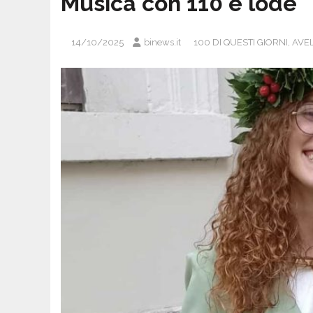
Musica con 110 e lode
14/10/2025
binews.it
100 DI QUESTI GIORNI
,
AVE