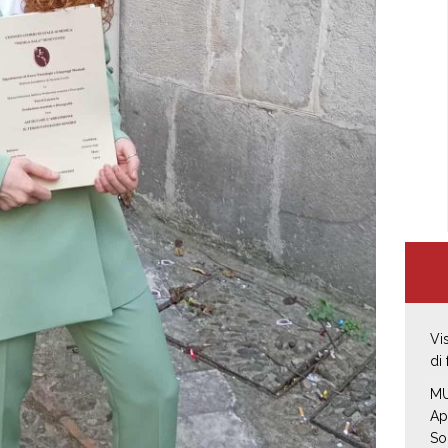
Vi
di
MU
Ap
So