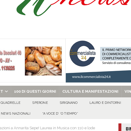
isia delle Apparenze e il Sociale Negato: il Caso del Centro Sociale mai
 al privato
EVIDENZA
Tavolo tecnico permanente della Regione Campania
EVIDENZA
gedia di Marcinelle. Pmi International: “La sicurezza sul lavoro deve diventare
ica può prescindere dalla tutela della vita umana”
CULTURA E
ome funzionano in Italia
CULTURA E MANIFESTAZIONI
chiesa celebra il Martirio di san Giovanni Battista e santa Sabina
EVIDENZA
RT
100 DI QUESTI GIORNI
CULTURA E MANIFESTAZIONI
VI
QUADRELLE
SPERONE
SIRIGNANO
LAURO E DINTORNI
NEWS NAZIONALI
“A VOCE D’ ‘O TIEMPO”
azioni a Annarita Sepe! Laurea in Musica con 110 e lode
BI