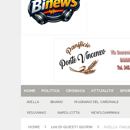
[ 07/08/2026 ]
MUGNANO DEL CARDINALE. L’Ipocr
usato – abbandonato – vandalizzato e destinato
[ 07/08/2026 ]
Emergenza cinghiali: nasce il 
[ 07/08/2026 ]
8 agosto, anniversario della tra
una cultura collettiva. Nessuna crescita econom
MANIFESTAZIONI
[ 07/08/2026 ]
Casino senza KYC: cosa sono e c
[ 29/08/2025 ]
SANT’Oggi. Venerdì 29 agosto la 
HOME
POLITICA
CRONACA
ATTUALITA’
SPO
AVELLA
BAIANO
MUGNANO DEL CARDINALE
VESUVIANO
NAPOLI CITTÀ
NEWS CAMPANIA
HOME
100 DI QUESTI GIORNI
AVELLA. Felicit