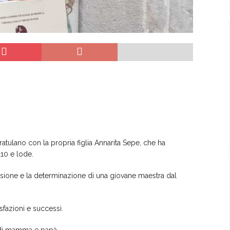
ulano con la propria figlia Annarita Sepe, che ha
110 e lode.
ssione e la determinazione di una giovane maestra dal
isfazioni e successi.
o di mamma e papà.