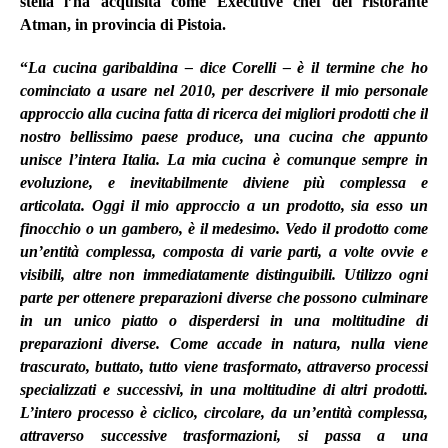
stella l’ha acquisita come Executive chef del ristorante
Atman, in provincia di Pistoia.
“
La
cucina garibaldina
– dice Corelli – è il termine che ho
cominciato a usare nel 2010, per descrivere il mio personale
approccio alla cucina fatta di ricerca dei migliori prodotti che il
nostro bellissimo paese produce, una cucina che appunto
unisce l’intera Italia. La mia cucina è comunque sempre in
evoluzione, e inevitabilmente diviene più complessa e
articolata. Oggi il mio approccio a un prodotto, sia esso un
finocchio o un gambero, è il medesimo. Vedo il prodotto come
un’entità complessa, composta di varie parti, a volte ovvie e
visibili, altre non immediatamente distinguibili. Utilizzo ogni
parte per ottenere preparazioni diverse che possono culminare
in un unico piatto o disperdersi in una moltitudine di
preparazioni diverse. Come accade in natura, nulla viene
trascurato, buttato, tutto viene trasformato, attraverso processi
specializzati e successivi, in una moltitudine di altri prodotti.
L’intero processo è ciclico, circolare, da un’entità complessa,
attraverso successive trasformazioni, si passa a una