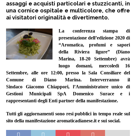
assaggi e acquisti particolari e stuzzicanti, in
una cornice ospitale e multicolore, che offre
ai visitatori originalità e divertimento.
La conferenza stampa di
presentazione dell’edizione 2020 di
“Aromatica, profumi e sapori
della Riviera ligure” (Diano
Marina, 18-20 Settembre) avrà
luogo domani, mercoledì 16
Settembre, alle ore 12:00,
presso la Sala Consiliare del
Comune di Diano Marina. Interverranno il
Sindaco
Giacomo Chiappori
, l’Amministratore unico di
Gestioni Municipali SpA
Domenico Surace
e i
rappresentanti degli Enti partner della manifestazione.
Tutti gli aggiornamenti sono resi pubblici in tempo reale sul
sito della manifestazione
aromaticadianese.it
e sui social.