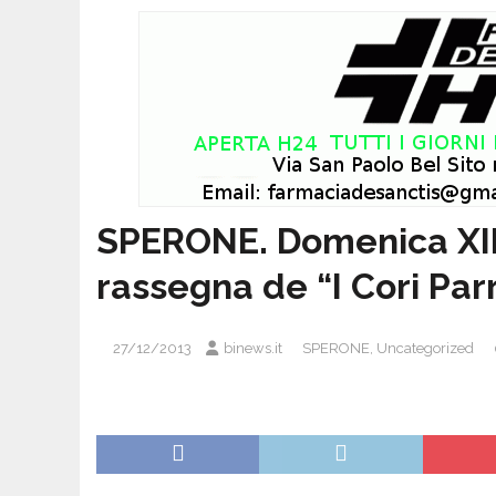
SPERONE. Domenica XII
rassegna de “I Cori Par
27/12/2013
binews.it
SPERONE
,
Uncategorized