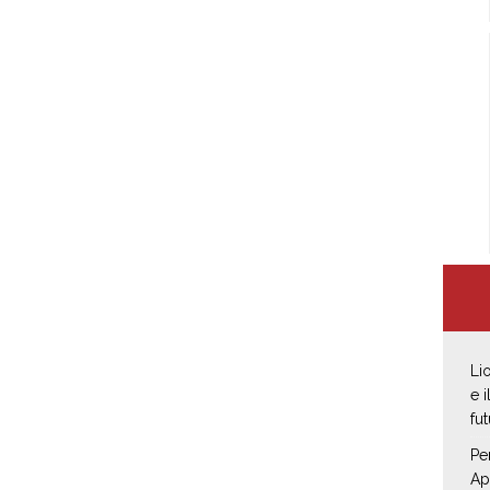
Li
e 
fut
Pe
Ap