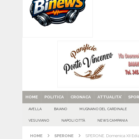
[ 07/08/2026 ]
Per la dignità del gonfalone di S
CULTURA E MANIFESTAZIONI
[ 07/08/2026 ]
ALMANACCO DEL GIORNO. Vener
[ 07/08/2026 ]
Baiano in festa per i 40 anni di 
[ 07/08/2026 ]
Santa Filomena: una storia di fe
[ 29/08/2025 ]
SANT’Oggi. Venerdì 29 agosto la 
HOME
POLITICA
CRONACA
ATTUALITA’
SPO
AVELLA
BAIANO
MUGNANO DEL CARDINALE
VESUVIANO
NAPOLI CITTÀ
NEWS CAMPANIA
HOME
SPERONE
SPERONE. Domenica XII Edizio