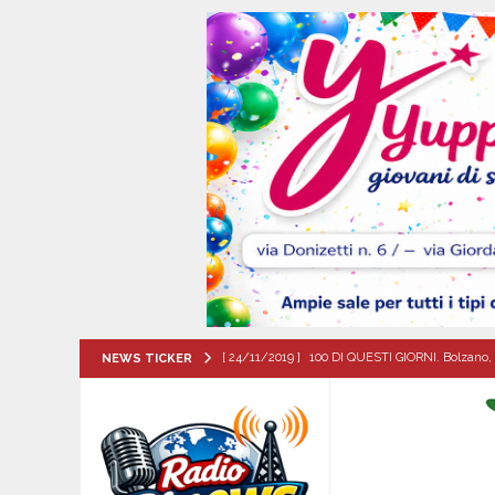
[ 24/11/2019 ]
100 DI QUESTI GIORNI. Bolzano, 
NEWS TICKER
QUESTI GIORNI
[ 07/08/2026 ]
Lioni, si presenta il libro “Tu 
per tante e tanti”
ALTA IRPINIA