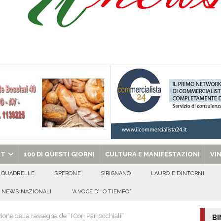
ant’Andrea — Appello per l’inclusione e la tutela delle tradizioni di Sirignano
dí, 7 Agosto 2026
ALMANACCO
Carla Miceli: gli auguri speciali della famiglia Colucci
100 DI QUESTI GIORNI
de che vive da oltre due secoli
ATTUALITA'
chiesa celebra il Martirio di san Giovanni Battista e santa Sabina
EVIDENZA
RT
100 DI QUESTI GIORNI
CULTURA E MANIFESTAZIONI
VI
QUADRELLE
SPERONE
SIRIGNANO
LAURO E DINTORNI
NEWS NAZIONALI
“A VOCE D’ ‘O TIEMPO”
ne della rassegna de “I Cori Parrocchiali”
BI