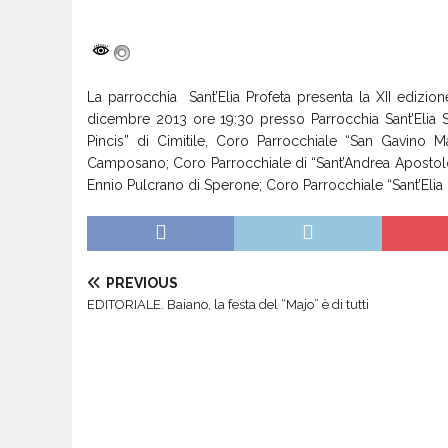
La parrocchia Sant’Elia Profeta presenta la XII ediz
dicembre 2013 ore 19:30 presso Parrocchia Sant’Elia S
Pincis” di Cimitile, Coro Parrocchiale “San Gavino 
Camposano; Coro Parrocchiale di “Sant’Andrea Apostolo”
Ennio Pulcrano di Sperone; Coro Parrocchiale “Sant’Elia 
PREVIOUS
EDITORIALE. Baiano, la festa del “Majo” è di tutti