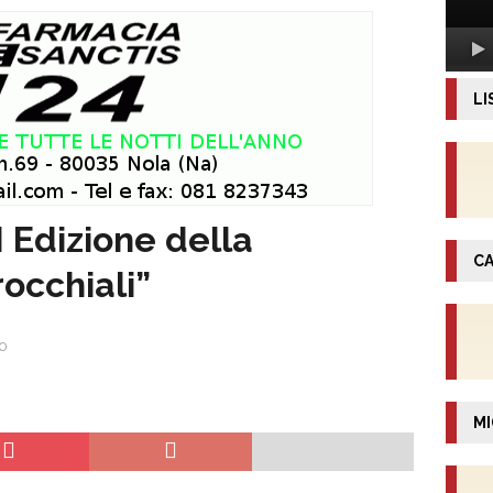
LI
 Edizione della
CA
rocchiali”
0
MI