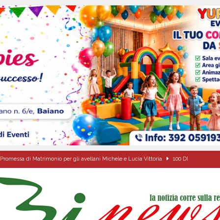
Promessa di Matrimonio per gli avellani Michele e Lucia Vittoria
100 DI
sei per me lo specchio e il porto” D’Amelio: “Gettiamo un seme d’impegno futuro