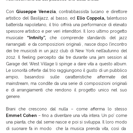
Con
Giuseppe Venezia
, contrabbassista lucano e direttore
artistico del Basilijazz, al basso, ed
Elio Coppola,
talentuoso
batterista napoletano, il trio offrirà una performance di elevato
spessore artistico e per veri intenditori. Il loro ultimo progetto
musicale
“Infinity”,
che comprende standards del jazz
riarrangiati e da composizioni originali , nasce dopo l’incontro
dei tre musicisti in un jazz club di New York nell’autunno del
2012. Il feeling percepito dai tre durante una jam session al
Garage del West Village li spinge a dare vita a questo album.
Le sonorità offerte dal trio raggiungono il gusto di un pubblico
ampio, basandosi sulle caratteristiche affermate del
mainstream, ma condite da una serie di composizioni originali
e di arrangiamenti che rendono il progetto unico nel suo
genere.
Brani che crescono dal nulla – come afferma lo stesso
Emmet Cohen
– fino a diventare una vita intera. Un po’ come
una pianta, che dal seme nasce e poi si sviluppa. Il loro modo
di suonare fa in modo che la musica prenda vita, così da