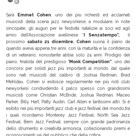
Sarà
Emmet Cohen
, uno dei più richiesti ed acclamati
musicisti della scena jazz newyorkese, a modulare, in note
sincopate, gli auguri per le festività natalizie ai soci ed agli
amici dell’Associazione avellinese “
I Senzatempo”,
il
prossimo
sabato 21 dicembre.
Cohen
suona il piano da
quando aveva appena tre anni, con la maturità e la confidenza
di un veterano, nonostante abbia solo 24 anni. Prodigio del
piano, finalista del prestigioso “
Monk Competition”
, uno dei
concorsi per solisti jazz più importanti al mondo dal quale
sono nati musicisti del calibro di Joshua Redman, Brad
Mehldau. Cohen si esibisce regolarmente nei più noti club
newyorkesi condividendo il palco spesso con grandissimi
musicisti come Christian McBride, Joshua Redman, Maceo
Parker, Billy Hart, Patty Austin, Carl Allen e tantissimi altri. Si è
esibito nei più importanti jazz club e jazz festival del mondo,tra
i quali ricordiamo Monterey Jazz Festival, North Sea Jazz
Festival, Bern Jazz Festival, sempre con grande padronanza
dello strumento e creatività armonica, collezionando premi e
riconoscimenti sia del pubblico che della critica.