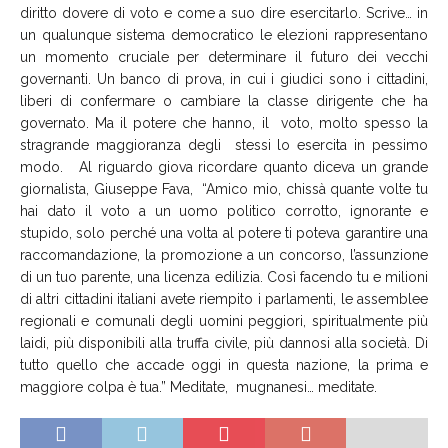
diritto dovere di voto e come a suo dire esercitarlo. Scrive… in
un qualunque sistema democratico le elezioni rappresentano
un momento cruciale per determinare il futuro dei vecchi
governanti. Un banco di prova, in cui i giudici sono i cittadini,
liberi di confermare o cambiare la classe dirigente che ha
governato. Ma il potere che hanno, il voto, molto spesso la
stragrande maggioranza degli stessi lo esercita in pessimo
modo. Al riguardo giova ricordare quanto diceva un grande
giornalista, Giuseppe Fava, “Amico mio, chissà quante volte tu
hai dato il voto a un uomo politico corrotto, ignorante e
stupido, solo perché una volta al potere ti poteva garantire una
raccomandazione, la promozione a un concorso, l’assunzione
di un tuo parente, una licenza edilizia. Così facendo tu e milioni
di altri cittadini italiani avete riempito i parlamenti, le assemblee
regionali e comunali degli uomini peggiori, spiritualmente più
laidi, più disponibili alla truffa civile, più dannosi alla società. Di
tutto quello che accade oggi in questa nazione, la prima e
maggiore colpa è tua.” Meditate, mugnanesi… meditate.