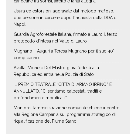
candeline tra sorrisi, affetto e tanta allegria
Usura ed estorsioni aggravate dal metodo mafioso:
due persone in carcere dopo l’inchiesta della DDA di
Napoli
Guardia Agroforestale Italiana, firmato a Lauro il terzo
protocollo d’intesa nel Vallo di Lauro
Mugnano – Auguri a Teresa Mugnano per il suo 40°
compleanno
Avella: Michele Del Mastro giura fedeltà alla
Repubblica ed entra nella Polizia di Stato
IL PREMIO TEATRALE “CITTÀ DI ARIANO IRPINO” È
ANNULLATO. “Ci sentiamo calpestati, traditi e
profondamente mortificati.”
Montoro, l’amministrazione comunale chiede incontro
alla Regione Campania sul programma strategico di
riqualificazione del Fiume Sarno