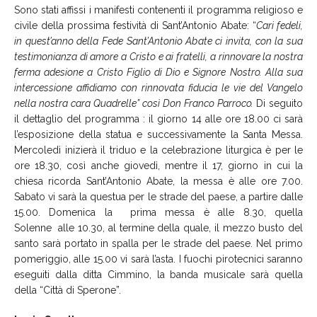
Sono stati affissi i manifesti contenenti il programma religioso e
civile della prossima festività di Sant’Antonio Abate: “
Cari fedeli,
in quest’anno della Fede Sant’Antonio Abate ci invita, con la sua
testimonianza di amore a Cristo e ai fratelli, a rinnovare la nostra
ferma adesione a Cristo Figlio di Dio e Signore Nostro. Alla sua
intercessione affidiamo con rinnovata fiducia le vie del Vangelo
nella nostra cara Quadrelle” così Don Franco Parroco.
Di seguito
il dettaglio del programma : il giorno 14 alle ore 18.00 ci sarà
l’esposizione della statua e successivamente la Santa Messa.
Mercoledì inizierà il triduo e la celebrazione liturgica è per le
ore 18.30, così anche giovedì, mentre il 17, giorno in cui la
chiesa ricorda Sant’Antonio Abate, la messa è alle ore 7.00.
Sabato vi sarà la questua per le strade del paese, a partire dalle
15.00. Domenica la prima messa è alle 8.30, quella
Solenne alle 10.30, al termine della quale, il mezzo busto del
santo sarà portato in spalla per le strade del paese. Nel primo
pomeriggio, alle 15.00 vi sarà l’asta. I fuochi pirotecnici saranno
eseguiti dalla ditta Cimmino, la banda musicale sarà quella
della “Città di Sperone”.