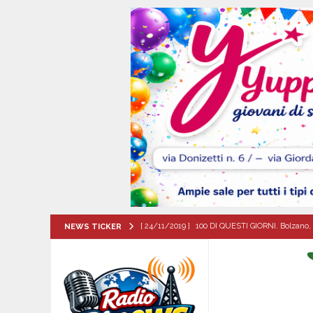
[ 24/11/2019 ]
100 DI QUESTI GIORNI. Bolzano, 
NEWS TICKER
QUESTI GIORNI
[ 07/08/2026 ]
Lioni, si presenta il libro “Tu 
per tante e tanti”
ALTA IRPINIA