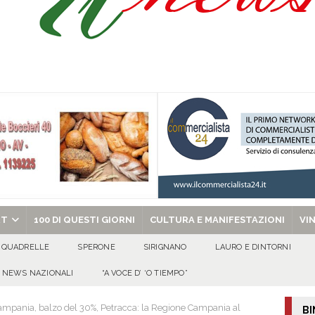
ant’Andrea — Appello per l’inclusione e la tutela delle tradizioni di Sirignano
dí, 7 Agosto 2026
ALMANACCO
Carla Miceli: gli auguri speciali della famiglia Colucci
100 DI QUESTI GIORNI
de che vive da oltre due secoli
ATTUALITA'
chiesa celebra il Martirio di san Giovanni Battista e santa Sabina
EVIDENZA
RT
100 DI QUESTI GIORNI
CULTURA E MANIFESTAZIONI
VI
QUADRELLE
SPERONE
SIRIGNANO
LAURO E DINTORNI
NEWS NAZIONALI
“A VOCE D’ ‘O TIEMPO”
ampania, balzo del 30%, Petracca: la Regione Campania al
BI