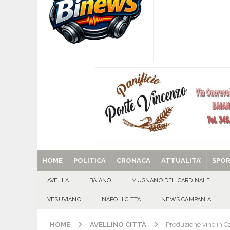
[ 07/08/2026 ]
Per la dignità del gonfalone di S
CULTURA E MANIFESTAZIONI
[ 07/08/2026 ]
ALMANACCO DEL GIORNO. Vener
[ 07/08/2026 ]
Baiano in festa per i 40 anni di 
[ 07/08/2026 ]
Santa Filomena: una storia di fe
[ 29/08/2025 ]
SANT’Oggi. Venerdì 29 agosto la 
HOME
POLITICA
CRONACA
ATTUALITA’
SPO
AVELLA
BAIANO
MUGNANO DEL CARDINALE
VESUVIANO
NAPOLI CITTÀ
NEWS CAMPANIA
HOME
AVELLINO CITTÀ
Produzione vino in C