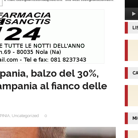
LI
pania, balzo del 30%,
CA
ampania al fianco delle
PINIA
,
Uncategorized
0
MI