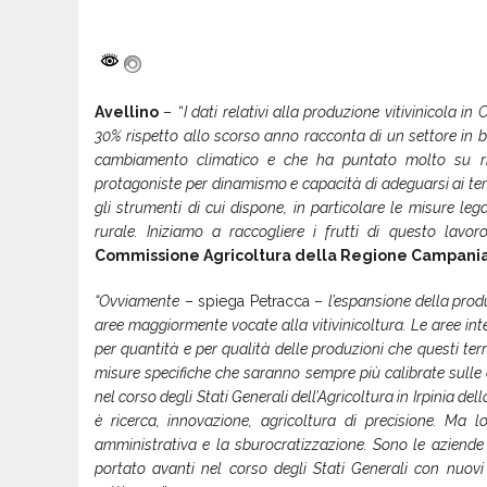
Avellino
– “
I dati relativi alla produzione vitivinicola i
30% rispetto allo scorso anno racconta di un settore in 
cambiamento climatico e che ha puntato molto su ri
protagoniste per dinamismo e capacità di adeguarsi ai t
gli strumenti di cui dispone, in particolare le misure l
rurale. Iniziamo a raccogliere i frutti di questo lavor
Commissione Agricoltura della Regione Campania
“Ovviamente
– spiega Petracca –
l’espansione della prod
aree maggiormente vocate alla vitivinicoltura. Le aree i
per quantità e per qualità delle produzioni che questi te
misure specifiche che saranno sempre più calibrate sulle es
nel corso degli Stati Generali dell’Agricoltura in Irpinia d
è ricerca, innovazione, agricoltura di precisione. Ma
amministrativa e la sburocratizzazione. Sono le aziende 
portato avanti nel corso degli Stati Generali con nuo