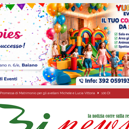
Promessa di Matrimonio per gli avellani Michele e Lucia Vittoria
100 DI
sei per me lo specchio e il porto” D’Amelio: “Gettiamo un seme d’impegno futuro