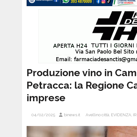
Produzione vino in Cam
Petracca: la Regione C
imprese
04/02/2025
binews.it
Avellino città
,
EVIDENZA
,
IR