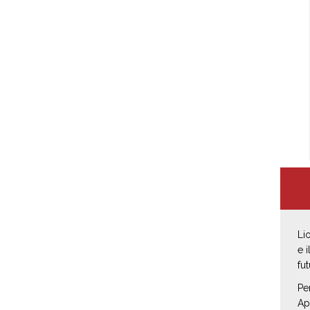
Li
e 
fut
Pe
Ap