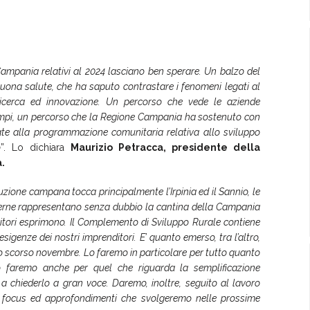
n Campania relativi al 2024 lasciano ben sperare. Un balzo del
buona salute, che ha saputo contrastare i fenomeni legati al
cerca ed innovazione. Un percorso che vede le aziende
empi, un percorso che la Regione Campania ha sostenuto con
egate alla programmazione comunitaria relativa allo sviluppo
o
”. Lo dichiara
Maurizio Petracca, presidente della
.
uzione campana tocca principalmente l’Irpinia ed il Sannio, le
nterne rappresentano senza dubbio la cantina della Campania
rritori esprimono. Il Complemento di Sviluppo Rurale contiene
igenze dei nostri imprenditori. E’ quanto emerso, tra l’altro,
ello scorso novembre. Lo faremo in particolare per tutto quanto
 lo faremo anche per quel che riguarda la semplificazione
a chiederlo a gran voce. Daremo, inoltre, seguito al lavoro
vi focus ed approfondimenti che svolgeremo nelle prossime