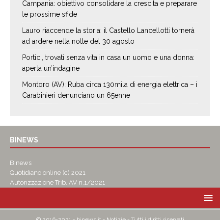
Campania: obiettivo consolidare la crescita e preparare
le prossime sfide
Lauro riaccende la storia: il Castello Lancellotti tornerà
ad ardere nella notte del 30 agosto
Portici, trovati senza vita in casa un uomo e una donna:
aperta un’indagine
Montoro (AV): Ruba circa 130mila di energia elettrica – i
Carabinieri denunciano un 65enne
BINEWS
Binews
Quotidiano online (c) 2021
Autorizzazione Trib. AV n.1/2021
© 2016-2021 - binews.it - Notizie - Tutti i diritti riservati