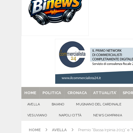
[ 08/08/2026 ]
Quadrelle in Festa: Tutto pronto
EVIDENZA
[ 08/08/2026 ]
Mugnano del Cardinale, “Puparuol
ATTUALITA'
[ 08/08/2026 ]
U.S. Avellino. Sponsor e kit ga
[ 08/08/2026 ]
Avella: lutto per la scomparsa 
[ 29/08/2025 ]
SANT’Oggi. Venerdì 29 agosto la 
HOME
POLITICA
CRONACA
ATTUALITA’
SPO
AVELLA
BAIANO
MUGNANO DEL CARDINALE
VESUVIANO
NAPOLI CITTÀ
NEWS CAMPANIA
HOME
AVELLA
Premio “Bassa Irpinia 2013” e “