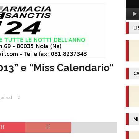
LI
013” e “Miss Calendario”
CA
orized
0
MI