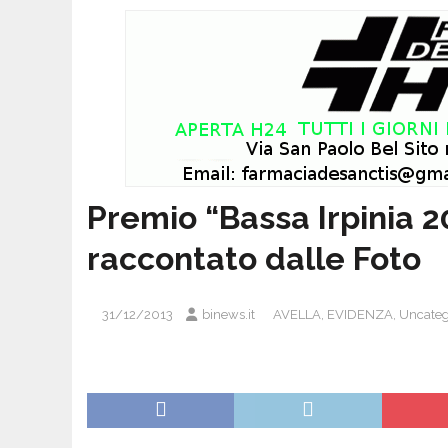
Premio “Bassa Irpinia 2
raccontato dalle Foto
31/12/2013
binews.it
AVELLA
,
EVIDENZA
,
Uncateg