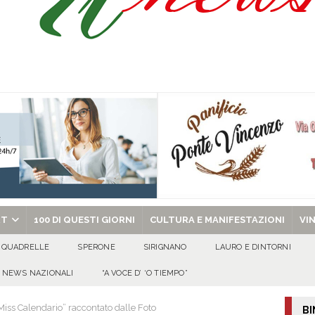
 per i solenni festeggiamenti in onore di San Giovanni Battista 2026!
o” dal 1948: da Saverio ai figli Francesco e Giuseppe, la storia continua
ra della stagione 2026/27
ATTUALITA'
di Antonio Napolitano
AVELLA
chiesa celebra il Martirio di san Giovanni Battista e santa Sabina
EVIDENZA
RT
100 DI QUESTI GIORNI
CULTURA E MANIFESTAZIONI
VI
QUADRELLE
SPERONE
SIRIGNANO
LAURO E DINTORNI
NEWS NAZIONALI
“A VOCE D’ ‘O TIEMPO”
Miss Calendario” raccontato dalle Foto
BI