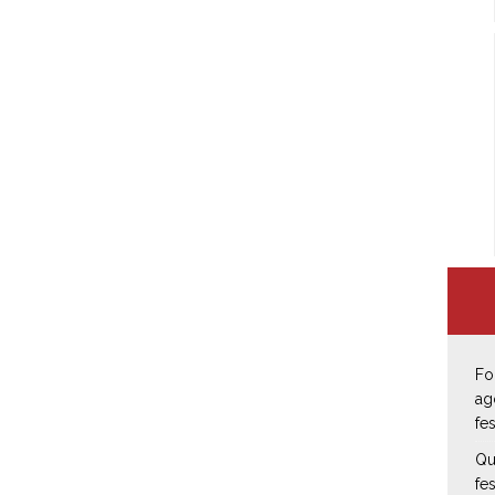
Fo
ag
fe
Qu
fe