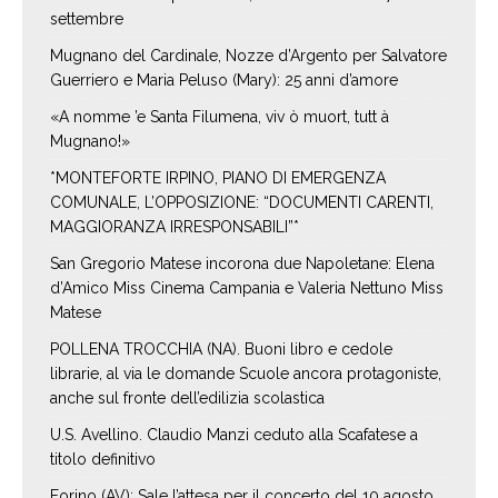
settembre
Mugnano del Cardinale, Nozze d’Argento per Salvatore
Guerriero e Maria Peluso (Mary): 25 anni d’amore
«A nomme ’e Santa Filumena, viv ò muort, tutt à
Mugnano!»
*MONTEFORTE IRPINO, PIANO DI EMERGENZA
COMUNALE, L’OPPOSIZIONE: “DOCUMENTI CARENTI,
MAGGIORANZA IRRESPONSABILI”*
San Gregorio Matese incorona due Napoletane: Elena
d’Amico Miss Cinema Campania e Valeria Nettuno Miss
Matese
POLLENA TROCCHIA (NA). Buoni libro e cedole
librarie, al via le domande Scuole ancora protagoniste,
anche sul fronte dell’edilizia scolastica
U.S. Avellino. Claudio Manzi ceduto alla Scafatese a
titolo definitivo
Forino (AV): Sale l’attesa per il concerto del 10 agosto