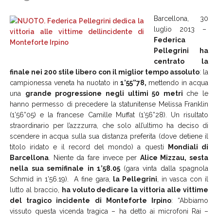
Barcellona, 30
luglio 2013 –
Federica
Pellegrini ha
centrato la
finale nei 200 stile libero con il miglior tempo assoluto
: la
campionessa veneta ha nuotato in
1’55”78,
mettendo in acqua
una
grande progressione negli ultimi 50 metri
che le
hanno permesso di precedere la statunitense Melissa Franklin
(1’56”05) e la francese Camille Muffat (1’56”28). Un risultato
straordinario per l’azzzurra, che solo all’ultimo ha deciso di
scendere in acqua sulla sua distanza preferita (dove detiene il
titolo iridato e il record del mondo) a questi
Mondiali di
Barcellona
. Niente da fare invece per
Alice Mizzau, sesta
nella sua semifinale
in 1’58.05
(gara vinta dalla spagnola
Schmid in 1’56.19). A fine gara,
la Pellegrini
, in vasca con il
lutto al braccio,
ha voluto dedicare la vittoria alle vittime
del tragico incidente di Monteforte Irpino
: “Abbiamo
vissuto questa vicenda tragica – ha detto ai microfoni Rai –