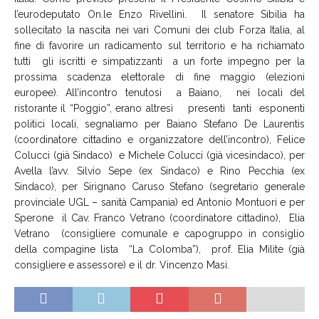
l’eurodeputato On.le Enzo Rivellini. Il senatore Sibilia ha
sollecitato la nascita nei vari Comuni dei club Forza Italia, al
fine di favorire un radicamento sul territorio e ha richiamato
tutti gli iscritti e simpatizzanti a un forte impegno per la
prossima scadenza elettorale di fine maggio (elezioni
europee). All’incontro tenutosi a Baiano, nei locali del
ristorante il “Poggio”, erano altresì presenti tanti esponenti
politici locali, segnaliamo per Baiano Stefano De Laurentis
(coordinatore cittadino e organizzatore dell’incontro), Felice
Colucci (già Sindaco) e Michele Colucci (già vicesindaco), per
Avella l’avv. Silvio Sepe (ex Sindaco) e Rino Pecchia (ex
Sindaco), per Sirignano Caruso Stefano (segretario generale
provinciale UGL – sanità Campania) ed Antonio Montuori e per
Sperone il Cav. Franco Vetrano (coordinatore cittadino), Elia
Vetrano (consigliere comunale e capogruppo in consiglio
della compagine lista “La Colomba”), prof. Elia Milite (già
consigliere e assessore) e il dr. Vincenzo Masi.