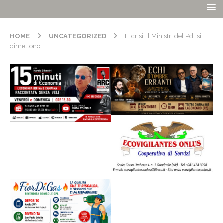
HOME
UNCATEGORIZED
E’ crisi, il Ministri del Pdl si
dimettono