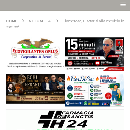
HOME
ATTUALITA'
Clamoroso, Blatter si alla moviola in
campo!