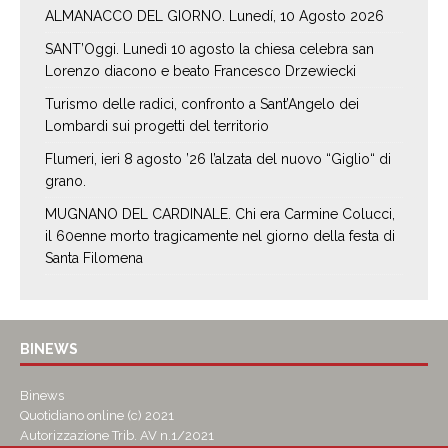
ALMANACCO DEL GIORNO. Lunedí, 10 Agosto 2026
SANT’Oggi. Lunedì 10 agosto la chiesa celebra san
Lorenzo diacono e beato Francesco Drzewiecki
Turismo delle radici, confronto a Sant’Angelo dei
Lombardi sui progetti del territorio
Flumeri, ieri 8 agosto ’26 l’alzata del nuovo “Giglio“ di
grano.
MUGNANO DEL CARDINALE. Chi era Carmine Colucci,
il 60enne morto tragicamente nel giorno della festa di
Santa Filomena
BINEWS
Binews
Quotidiano online (c) 2021
Autorizzazione Trib. AV n.1/2021