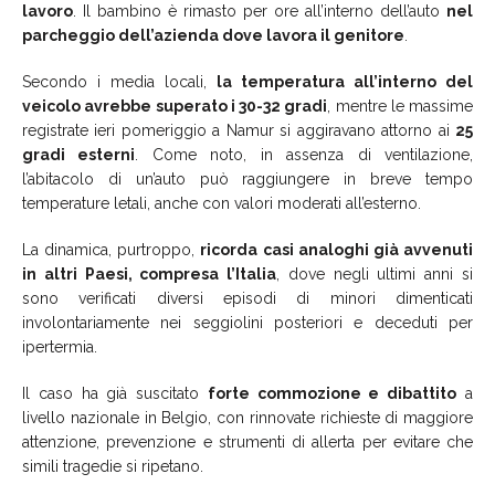
lavoro
. Il bambino è rimasto per ore all’interno dell’auto
nel
parcheggio dell’azienda dove lavora il genitore
.
Secondo i media locali,
la temperatura all’interno del
veicolo avrebbe superato i 30-32 gradi
, mentre le massime
registrate ieri pomeriggio a Namur si aggiravano attorno ai
25
gradi esterni
. Come noto, in assenza di ventilazione,
l’abitacolo di un’auto può raggiungere in breve tempo
temperature letali, anche con valori moderati all’esterno.
La dinamica, purtroppo,
ricorda casi analoghi già avvenuti
in altri Paesi, compresa l’Italia
, dove negli ultimi anni si
sono verificati diversi episodi di minori dimenticati
involontariamente nei seggiolini posteriori e deceduti per
ipertermia.
Il caso ha già suscitato
forte commozione e dibattito
a
livello nazionale in Belgio, con rinnovate richieste di maggiore
attenzione, prevenzione e strumenti di allerta per evitare che
simili tragedie si ripetano.