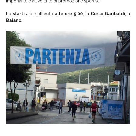
importante e attivo Ente di promozione sportiva.
Lo
start
sarà
sollevato
alle ore 9
,
00
, in
Corso
Garibaldi
, a
Baiano.