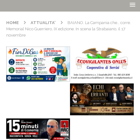
HOME
ATTUALITA'
BAIANO. La Campania che… corre.
Memorial Nico Guerriero, IX edizione. In scena la Strabaiano, il 17
novembre