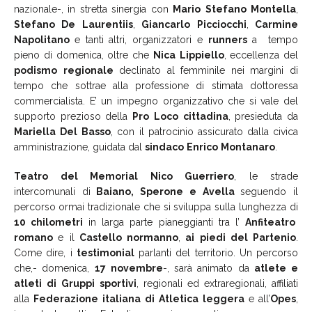
nazionale-, in stretta sinergia con
Mario
Stefano
Montella
,
Stefano
De
Laurentiis
,
Giancarlo
Picciocchi
,
Carmine
Napolitano
e tanti altri, organizzatori e
runners
a tempo
pieno di domenica, oltre che
Nica
Lippiello
, eccellenza del
podismo
regionale
declinato al femminile nei margini di
tempo che sottrae alla professione di stimata dottoressa
commercialista. E’ un impegno organizzativo che si vale del
supporto prezioso della
Pro
Loco
cittadina
, presieduta da
Mariella
Del
Basso
, con il patrocinio assicurato dalla civica
amministrazione, guidata dal
sindaco
Enrico
Montanaro
.
Teatro del Memorial Nico Guerriero
, le strade
intercomunali di
Baiano, Sperone e Avella
seguendo il
percorso
ormai tradizionale che si sviluppa sulla lunghezza di
10 chilometri
in larga parte pianeggianti tra l’
Anfiteatro
romano
e il
Castello normanno
,
ai piedi del Partenio
.
Come dire, i
testimonial
parlanti del territorio. Un percorso
che,- domenica,
17
novembre
-, sarà animato da
atlete
e
atleti
di
Gruppi
sportivi
, regionali ed extraregionali, affiliati
alla
Federazione
italiana
di
Atletica
leggera
e all’
Opes
,