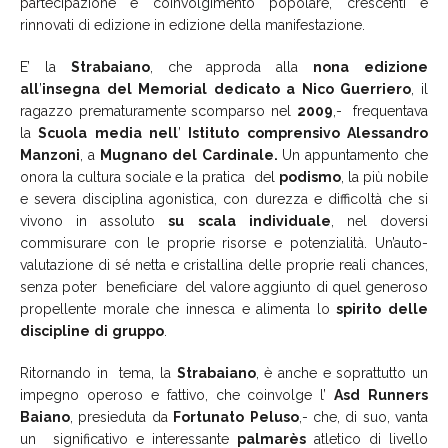
partecipazione e coinvolgimento popolare, crescenti e
rinnovati di edizione in edizione della manifestazione.
E’ la
Strabaiano
, che approda alla
nona
edizione
all
’
insegna
del
Memorial
dedicato
a
Nico
Guerriero
, il
ragazzo prematuramente scomparso nel
2009
,- frequentava
la
Scuola
media
nell
’
Istituto
comprensivo
Alessandro
Manzoni
, a
Mugnano
del
Cardinale.
Un appuntamento che
onora la cultura sociale e la pratica del
podismo
, la più nobile
e severa disciplina agonistica, con durezza e difficoltà che si
vivono in assoluto
su
scala
individuale
, nel doversi
commisurare con le proprie risorse e potenzialità. Un’auto-
valutazione di sé netta e cristallina delle proprie reali chances,
senza poter beneficiare del valore aggiunto di quel generoso
propellente morale che innesca e alimenta lo
spirito
delle
discipline
di
gruppo
.
Ritornando in tema, la
Strabaiano
, è anche e soprattutto un
impegno operoso e fattivo, che coinvolge l’
Asd
Runners
Baiano
, presieduta da
Fortunato
Peluso
,- che, di suo, vanta
un significativo e interessante
palmarès
atletico di livello