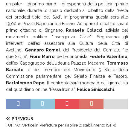
un pater – di primo piano – di esponenti della politica irpina e
nazionale, durante lo spazio dedicato al dibattito della “Festa
dei prodotti tipici del Sud”, in programma questa sera alle
19,00 in Piazza Napolitano a Baiano. Ad aprire il dibattito sarà il
primo cittadino di Sirignano,
Raffaele Colucci
, attivista del
movimento politico “Insorgenza Civile”. Seguiranno gli
interventi dell’ex assessore alla Cultura della Città di
Avellino,
Gennaro Romei
, del Presidente del Comitato “le
due Sicilie”,
Fiore Marro
, dell’Economista,
Fedele Valentino
,
dell’ex Capogruppo dell’Udeur a Palazzo Madama,
Tommaso
Barbato
, e del membro del Movimento 5 Stelle della
Commissione parlamentare del Senato Finanze e Tesoro,
Bartolomeo Pepe
. Il confronto sarà moderato dal giornalista
del quotidiano online “Bassa Irpinia”,
Felice Siniscalchi
.
PREVIOUS
TUFINO. Vertice in Prefettura per riaprire lo stabilimento (STIR)