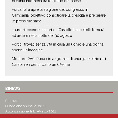
di Santa Filomena tra le strade del paese
Forza Italia apre la stagione del congresso in
Campania: obiettivo consolidare la crescita e preparare
le prossime sfide
Lauro riaccende la storia: il Castello Lancellotti tornerà
ad ardere nella notte del 30 agosto
Portici, trovati senza vita in casa un uomo e una donna:
aperta un’indagine
Montoro (AV): Ruba circa 130mila di energia elettrica – i
Carabinieri denunciano un 65enne
BINEWS
Binews
Quotidiano online (c) 2021
Autorizzazione Trib. AV n.1/2021