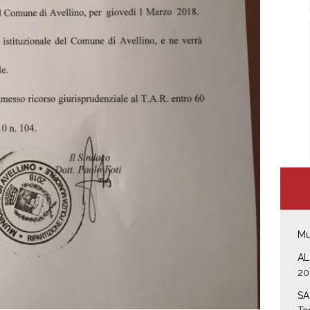
Mu
AL
20
SA