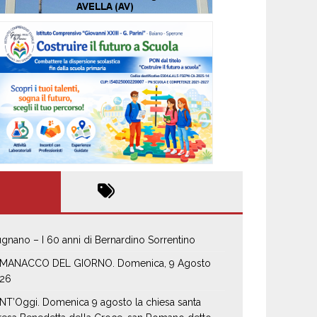
gnano – I 60 anni di Bernardino Sorrentino
MANACCO DEL GIORNO. Domenica, 9 Agosto
26
NT’Oggi. Domenica 9 agosto la chiesa santa