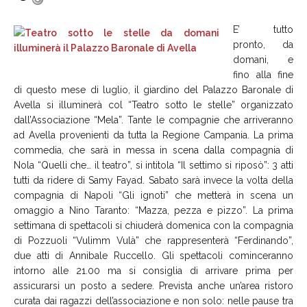
E’ tutto
pronto, da
domani, e
fino alla fine
di questo mese di luglio, il giardino del Palazzo Baronale di
Avella si illuminerà col “Teatro sotto le stelle” organizzato
dall’Associazione “Mela”. Tante le compagnie che arriveranno
ad Avella provenienti da tutta la Regione Campania. La prima
commedia, che sarà in messa in scena dalla compagnia di
Nola “Quelli che… il teatro”, si intitola “Il settimo si riposò”: 3 atti
tutti da ridere di Samy Fayad. Sabato sarà invece la volta della
compagnia di Napoli “Gli ignoti” che metterà in scena un
omaggio a Nino Taranto: “Mazza, pezza e pizzo”. La prima
settimana di spettacoli si chiuderà domenica con la compagnia
di Pozzuoli “Vulimm Vulà” che rappresenterà “Ferdinando”,
due atti di Annibale Ruccello. Gli spettacoli cominceranno
intorno alle 21.00 ma si consiglia di arrivare prima per
assicurarsi un posto a sedere. Prevista anche un’area ristoro
curata dai ragazzi dell’associazione e non solo: nelle pause tra