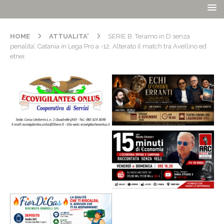
HOME
ATTUALITA'
SERIE B. Teramo in D senza
penalita’, Catania in Lega Pro a -12. Alterato il match tra Avellino ed
etnei.