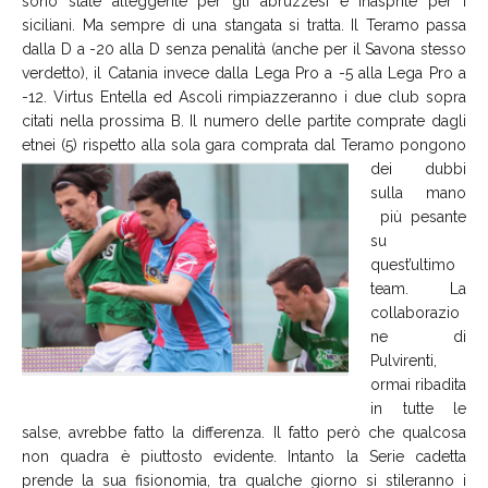
sono state alleggerite per gli abruzzesi e inasprite per i
siciliani. Ma sempre di una stangata si tratta. Il Teramo passa
dalla D a -20 alla D senza penalità (anche per il Savona stesso
verdetto), il Catania invece dalla Lega Pro a -5 alla Lega Pro a
-12. Virtus Entella ed Ascoli rimpiazzeranno i due club sopra
citati nella prossima B. Il numero delle partite comprate dagli
etnei (5) rispetto alla sola gara comprata dal Teramo pongono
dei dubbi
sulla mano
più pesante
su
quest’ultimo
team. La
collaborazio
ne di
Pulvirenti,
ormai ribadita
in tutte le
salse, avrebbe fatto la differenza. Il fatto però che qualcosa
non quadra è piuttosto evidente. Intanto la Serie cadetta
prende la sua fisionomia, tra qualche giorno si stileranno i