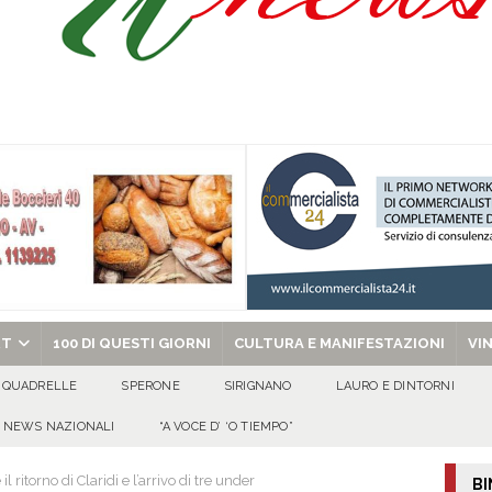
a Carmine Colucci, il 60enne morto tragicamente nel giorno della festa di
’appello per ritrovarlo
ATTUALITA'
 a Cancello ed Arnone: filiera bufalina solida ed in crescita continua
AREA
chiesa celebra il Martirio di san Giovanni Battista e santa Sabina
EVIDENZA
RT
100 DI QUESTI GIORNI
CULTURA E MANIFESTAZIONI
VI
QUADRELLE
SPERONE
SIRIGNANO
LAURO E DINTORNI
NEWS NAZIONALI
“A VOCE D’ ‘O TIEMPO”
l ritorno di Claridi e l’arrivo di tre under
BI