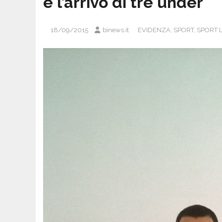
e l’arrivo di tre under
18/09/2015
binews.it
EVIDENZA
,
SPORT
,
SPORT 