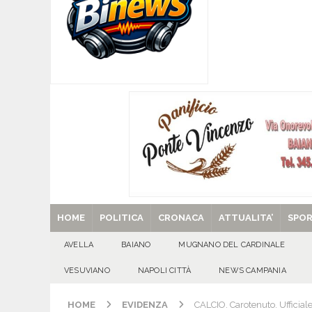
[ 09/08/2026 ]
MUGNANO DEL CARDINALE. Chi er
Santa Filomena
CRONACA
[ 09/08/2026 ]
Baiano, smarrito un Chihuahua: l
[ 09/08/2026 ]
Festa della Mozzarella di Bufala
CASERTANA
[ 29/08/2025 ]
SANT’Oggi. Venerdì 29 agosto la 
HOME
POLITICA
CRONACA
ATTUALITA’
SPO
AVELLA
BAIANO
MUGNANO DEL CARDINALE
VESUVIANO
NAPOLI CITTÀ
NEWS CAMPANIA
HOME
EVIDENZA
CALCIO. Carotenuto. Ufficiale i