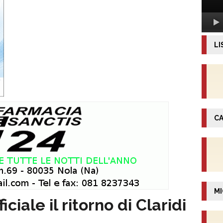
LI
CA
MI
iale il ritorno di Claridi