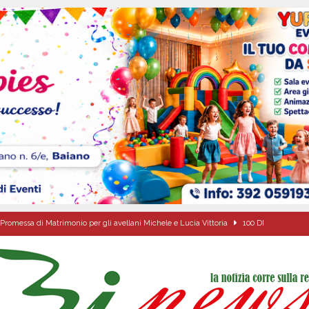
Promessa di Matrimonio per gli avellani Michele e Lucia Vittoria
100 DI
a Sant’Angelo dei Lombardi sui progetti del territorio
ALTA IRPINIA
ta del nuovo “Giglio“ di grano.
ALTA IRPINIA