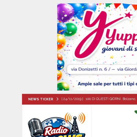
[ 24/11/2019 ]
100 DI QUESTI GIORNI. Bolzano, 
NEWS TICKER
QUESTI GIORNI
[ 09/08/2026 ]
Turismo delle radici, confronto 
[ 09/08/2026 ]
Flumeri, ieri 8 agosto ’26 l’alza