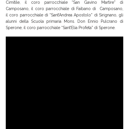
Cimitile, il coro parrocchiale “San Gavino Martire” di
Camposano, il coro parrocchiale di Faibano di Camposano,
il coro parrocchiale di “Sant’Andrea Apostolo” di Sirignano, gli
alunni della Scuola primaria Mons. Don Ennio Pulcrano di
Sperone, il coro parrocchiale “Sant’Elia Profeta” di Sperone.