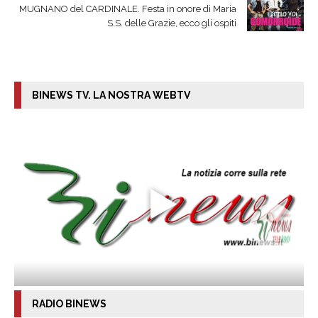
MUGNANO del CARDINALE. Festa in onore di Maria
S.S. delle Grazie, ecco gli ospiti
BINEWS TV. LA NOSTRA WEBTV
RADIO BINEWS