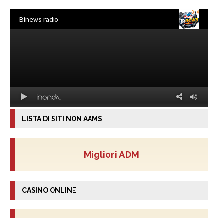
LISTA DI SITI NON AAMS
Migliori ADM
CASINO ONLINE