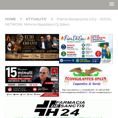
HOME
ATTUALITA'
Premio Bassairpinia 2013 – SOCIAL
NETWORK: Mimmo Napolitano Dj Solero