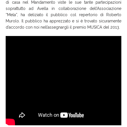
di casa nel Mandamento viste le sue tante partecipazioni
soprattutto ad Avella in collaborazione dell’Associazione
“Mela”, ha deliziato il pubblico col repertorio di Roberto
Murolo. Il pubblico ha apprezzato e si è trovato sicuramente
d’accordo con noi nell’assegnargli il premio MUSICA del 2013.